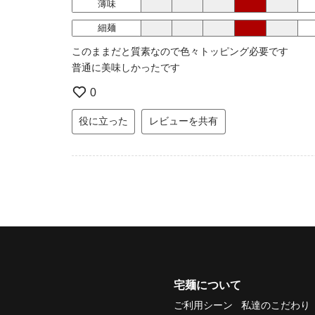
薄味
細麺
このままだと質素なので色々トッピング必要です
普通に美味しかったです
0
役に立った
レビューを共有
宅麺について
ご利用シーン
私達のこだわり