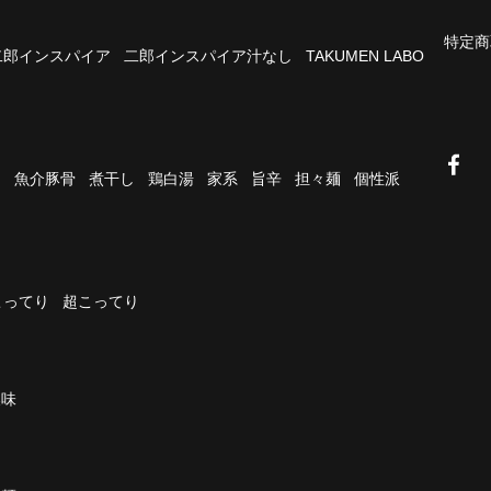
特定商
二郎インスパイア
二郎インスパイア汁なし
TAKUMEN LABO
油
魚介豚骨
煮干し
鶏白湯
家系
旨辛
担々麺
個性派
こってり
超こってり
濃味