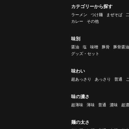
カテゴリーから探す
ラーメン
つけ麺
まぜそば
カレー
その他
味別
醤油
塩
味噌
豚骨
豚骨醤
グッズ・セット
味わい
超あっさり
あっさり
普通
味の濃さ
超薄味
薄味
普通
濃味
超
麺の太さ