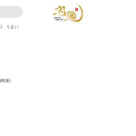
うまい
・個性派）