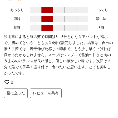
あっさり
こってり
薄味
濃い味
細麺
太麺
説明書によると麺の茹で時間は3～5分とかなりアバウトな指示
で、初めてということもあり4分で設定しました。結果は、自分の
素人手際では、若干伸びた感じの印象で、もう少し早く上げれば
良かったかもしれません。スープはシンプルで醤油の甘さと肉の
うまみのバランスが良い感じ。優しい懐かしい味です。次回は３
分で茹でて手早く盛り付け、食べたいと思います。とても美味し
かったです。
0
役に立った
レビューを共有