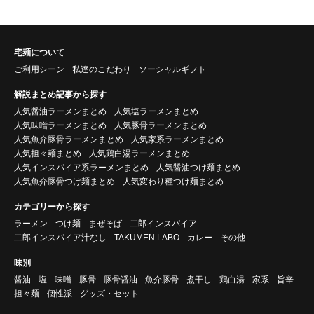
宅麺について
ご利用シーン
私達のこだわり
ソーシャルギフト
解説まとめ記事から探す
人気醤油ラーメンまとめ
人気塩ラーメンまとめ
人気味噌ラーメンまとめ
人気豚骨ラーメンまとめ
人気魚介豚骨ラーメンまとめ
人気家系ラーメンまとめ
人気担々麺まとめ
人気鶏白湯ラーメンまとめ
人気インスパイア系ラーメンまとめ
人気醤油つけ麺まとめ
人気魚介豚骨つけ麺まとめ
人気変わり種つけ麺まとめ
カテゴリーから探す
ラーメン
つけ麺
まぜそば
二郎インスパイア
二郎インスパイア汁なし
TAKUMEN LABO
カレー
その他
味別
醤油
塩
味噌
豚骨
豚骨醤油
魚介豚骨
煮干し
鶏白湯
家系
旨辛
担々麺
個性派
グッズ・セット