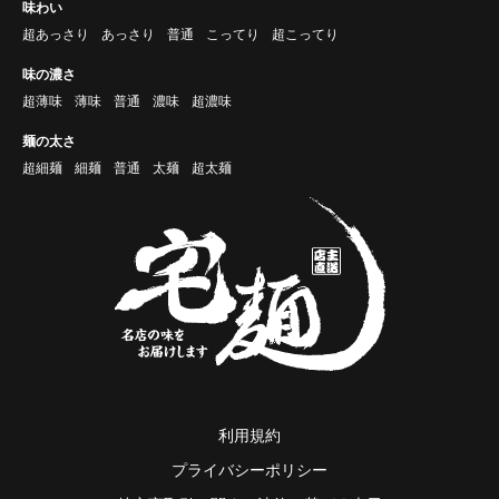
味わい
超あっさり
あっさり
普通
こってり
超こってり
味の濃さ
超薄味
薄味
普通
濃味
超濃味
麺の太さ
超細麺
細麺
普通
太麺
超太麺
利用規約
プライバシーポリシー