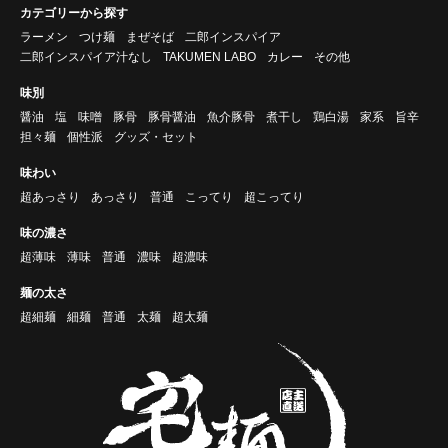
カテゴリーから探す
ラーメン
つけ麺
まぜそば
二郎インスパイア
二郎インスパイア汁なし
TAKUMEN LABO
カレー
その他
味別
醤油
塩
味噌
豚骨
豚骨醤油
魚介豚骨
煮干し
鶏白湯
家系
旨辛
担々麺
個性派
グッズ・セット
味わい
超あっさり
あっさり
普通
こってり
超こってり
味の濃さ
超薄味
薄味
普通
濃味
超濃味
麺の太さ
超細麺
細麺
普通
太麺
超太麺