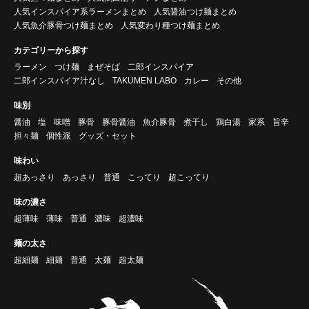
人気インスパイア系ラーメンまとめ
人気醤油つけ麺まとめ
人気魚介豚骨つけ麺まとめ
人気変わり種つけ麺まとめ
カテゴリーから探す
ラーメン
つけ麺
まぜそば
二郎インスパイア
二郎インスパイア汁なし
TAKUMEN LABO
カレー
その他
味別
醤油
塩
味噌
豚骨
豚骨醤油
魚介豚骨
煮干し
鶏白湯
家系
旨辛
担々麺
個性派
グッズ・セット
味わい
超あっさり
あっさり
普通
こってり
超こってり
味の濃さ
超薄味
薄味
普通
濃味
超濃味
麺の太さ
超細麺
細麺
普通
太麺
超太麺