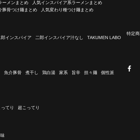
ラーメンまとめ
人気インスパイア系ラーメンまとめ
介豚骨つけ麺まとめ
人気変わり種つけ麺まとめ
特定商
二郎インスパイア
二郎インスパイア汁なし
TAKUMEN LABO
油
魚介豚骨
煮干し
鶏白湯
家系
旨辛
担々麺
個性派
こってり
超こってり
濃味