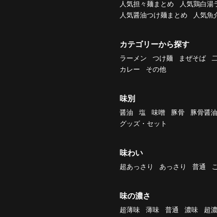
人気担々麺まとめ
人気鶏白湯
人気醤油つけ麺まとめ
人気魚
カテゴリーから探す
ラーメン
つけ麺
まぜそば
カレー
その他
味別
醤油
塩
味噌
豚骨
豚骨醤
グッズ・セット
味わい
超あっさり
あっさり
普通
味の濃さ
超薄味
薄味
普通
濃味
超