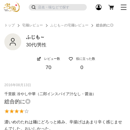
トップ
宅麺レビュー
ふじも～の宅麺レビュー
総合的に◎
ふじも～
30代/男性
レビュー数
役に立った数
70
0
2016年08月13日
千里眼 冷やし中華（二郎インスパイア汁なし・醤油）
総合的に◎
濃いめのたれは麺にどろっと絡み、辛揚げはあまり辛く感じませ
んでした。おいしかった。