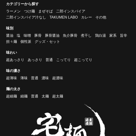
カテゴリーから探す
ラーメン
つけ麺
まぜそば
二郎インスパイア
二郎インスパイア汁なし
TAKUMEN LABO
カレー
その他
味別
醤油
塩
味噌
豚骨
豚骨醤油
魚介豚骨
煮干し
鶏白湯
家系
旨辛
担々麺
個性派
グッズ・セット
味わい
超あっさり
あっさり
普通
こってり
超こってり
味の濃さ
超薄味
薄味
普通
濃味
超濃味
麺の太さ
超細麺
細麺
普通
太麺
超太麺