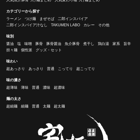
カテゴリーから探す
ラーメン
つけ麺
まぜそば
二郎インスパイア
二郎インスパイア汁なし
TAKUMEN LABO
カレー
その他
味別
醤油
塩
味噌
豚骨
豚骨醤油
魚介豚骨
煮干し
鶏白湯
家系
旨辛
担々麺
個性派
グッズ・セット
味わい
超あっさり
あっさり
普通
こってり
超こってり
味の濃さ
超薄味
薄味
普通
濃味
超濃味
麺の太さ
超細麺
細麺
普通
太麺
超太麺