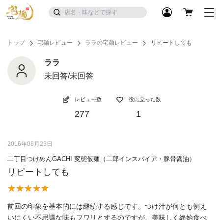
トップ
宅麺レビュー
ララの宅麺レビュー
リピートしても
ララ
未回答/未回答
レビュー数
役に立った数
277
1
2016年08月23日
二丁目つけめんGACHI 変態仮麺（二郎インスパイア・豚骨醤油）
リピートしても
前回の印象を基本的には継続する感じです。つけ汁が何とも例え
いにくい不思議な味もフワリとするのですが、美味しく終始食べ