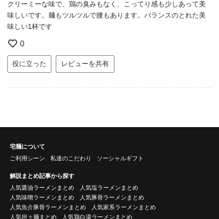
クリーミーな味で、鶏の臭みもなく、こってり感も少しあって美
味しいです。麺もツルツルで腰もあります。バランスのとれた美
味しい1杯です
0
役に立った
レビューを共有
宅麺について
ご利用シーン
私達のこだわり
ソーシャルギフト
解説まとめ記事から探す
人気醤油ラーメンまとめ
人気塩ラーメンまとめ
人気味噌ラーメンまとめ
人気豚骨ラーメンまとめ
人気魚介豚骨ラーメンまとめ
人気家系ラーメンまとめ
人気担々麺まとめ
人気鶏白湯ラーメンまとめ