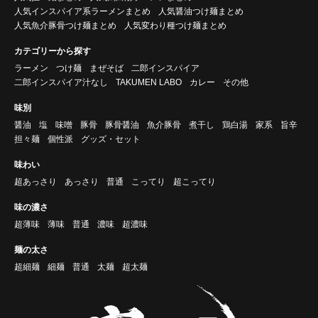
人気インスパイア系ラーメンまとめ
人気醤油つけ麺まとめ
人気魚介豚骨つけ麺まとめ
人気変わり種つけ麺まとめ
カテゴリーから探す
ラーメン
つけ麺
まぜそば
二郎インスパイア
二郎インスパイア汁なし
TAKUMEN LABO
カレー
その他
味別
醤油
塩
味噌
豚骨
豚骨醤油
魚介豚骨
煮干し
鶏白湯
家系
旨辛
担々麺
個性派
グッズ・セット
味わい
超あっさり
あっさり
普通
こってり
超こってり
味の濃さ
超薄味
薄味
普通
濃味
超濃味
麺の太さ
超細麺
細麺
普通
太麺
超太麺