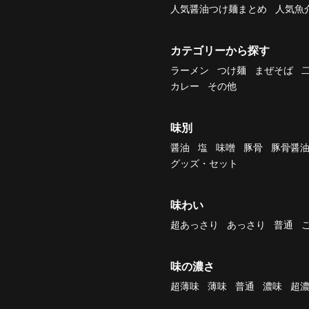
人気醤油つけ麺まとめ
人気魚
カテゴリーから探す
ラーメン
つけ麺
まぜそば
カレー
その他
味別
醤油
塩
味噌
豚骨
豚骨醤
グッズ・セット
味わい
超あっさり
あっさり
普通
味の濃さ
超薄味
薄味
普通
濃味
超