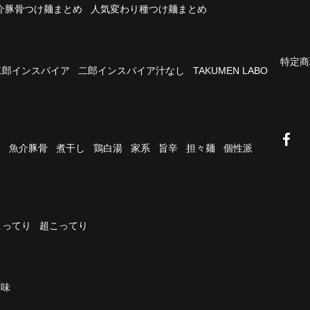
介豚骨つけ麺まとめ
人気変わり種つけ麺まとめ
特定商
二郎インスパイア
二郎インスパイア汁なし
TAKUMEN LABO
油
魚介豚骨
煮干し
鶏白湯
家系
旨辛
担々麺
個性派
こってり
超こってり
濃味