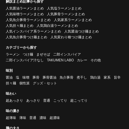
解説まとめ記事から探す
人気醤油ラーメンまとめ
人気塩ラーメンまとめ
人気味噌ラーメンまとめ
人気豚骨ラーメンまとめ
人気魚介豚骨ラーメンまとめ
人気家系ラーメンまとめ
人気担々麺まとめ
人気鶏白湯ラーメンまとめ
人気インスパイア系ラーメンまとめ
人気醤油つけ麺まとめ
人気魚介豚骨つけ麺まとめ
人気変わり種つけ麺まとめ
カテゴリーから探す
ラーメン
つけ麺
まぜそば
二郎インスパイア
二郎インスパイア汁なし
TAKUMEN LABO
カレー
その他
味別
醤油
塩
味噌
豚骨
豚骨醤油
魚介豚骨
煮干し
鶏白湯
家系
旨辛
担々麺
個性派
グッズ・セット
味わい
超あっさり
あっさり
普通
こってり
超こってり
味の濃さ
超薄味
薄味
普通
濃味
超濃味
麺の太さ