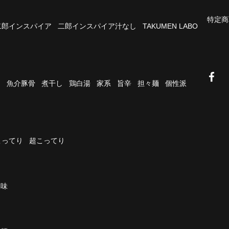
特定商
二郎インスパイア
二郎インスパイア汁なし
TAKUMEN LABO
油
魚介豚骨
煮干し
鶏白湯
家系
旨辛
担々麺
個性派
こってり
超こってり
濃味