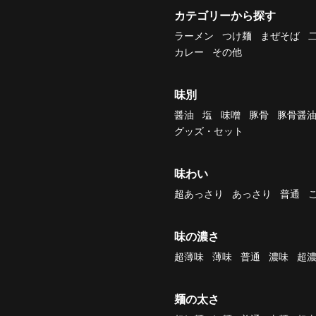
カテゴリーから探す
ラーメン
つけ麺
まぜそば
カレー
その他
味別
醤油
塩
味噌
豚骨
豚骨醤
グッズ・セット
味わい
超あっさり
あっさり
普通
味の濃さ
超薄味
薄味
普通
濃味
超
麺の太さ