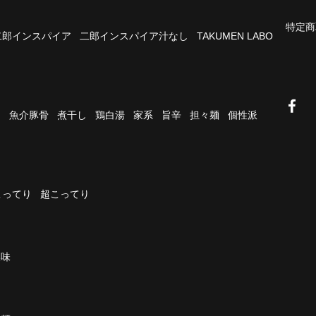
特定商
二郎インスパイア
二郎インスパイア汁なし
TAKUMEN LABO
油
魚介豚骨
煮干し
鶏白湯
家系
旨辛
担々麺
個性派
こってり
超こってり
濃味