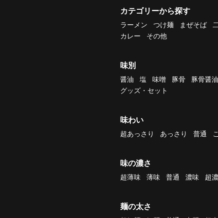
カテゴリーから探す
ラーメン
つけ麺
まぜそば
カレー
その他
味別
醤油
塩
味噌
豚骨
豚骨醤
グッズ・セット
味わい
超あっさり
あっさり
普通
味の濃さ
超薄味
薄味
普通
濃味
超
麺の太さ