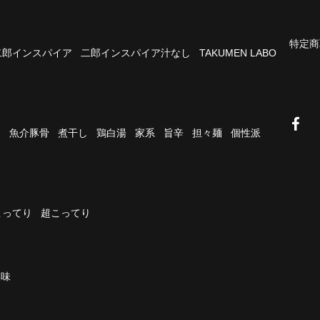
特定商
二郎インスパイア
二郎インスパイア汁なし
TAKUMEN LABO
油
魚介豚骨
煮干し
鶏白湯
家系
旨辛
担々麺
個性派
こってり
超こってり
濃味