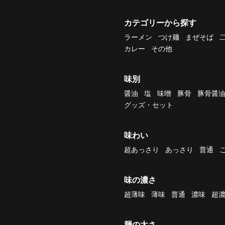
カテゴリーから探す
ラーメン
つけ麺
まぜそば
カレー
その他
味別
醤油
塩
味噌
豚骨
豚骨醤
グッズ・セット
味わい
超あっさり
あっさり
普通
味の濃さ
超薄味
薄味
普通
濃味
超
麺の太さ