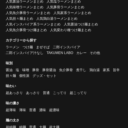
人気醤油ラーメンまとめ
人気塩ラーメンまとめ
人気味噌ラーメンまとめ
人気豚骨ラーメンまとめ
人気魚介豚骨ラーメンまとめ
人気家系ラーメンまとめ
人気担々麺まとめ
人気鶏白湯ラーメンまとめ
人気インスパイア系ラーメンまとめ
人気醤油つけ麺まとめ
人気魚介豚骨つけ麺まとめ
人気変わり種つけ麺まとめ
カテゴリーから探す
ラーメン
つけ麺
まぜそば
二郎インスパイア
二郎インスパイア汁なし
TAKUMEN LABO
カレー
その他
味別
醤油
塩
味噌
豚骨
豚骨醤油
魚介豚骨
煮干し
鶏白湯
家系
旨辛
担々麺
個性派
グッズ・セット
味わい
超あっさり
あっさり
普通
こってり
超こってり
味の濃さ
超薄味
薄味
普通
濃味
超濃味
麺の太さ
超細麺
細麺
普通
太麺
超太麺