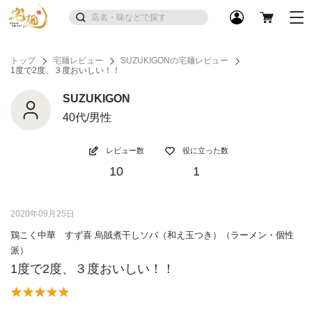
トップ
宅麺レビュー
SUZUKIGONの宅麺レビュー
1度で2度、３度おいしい！！
SUZUKIGON
40代/男性
レビュー数
役に立った数
10
1
2020年09月25日
鶏こく中華 すず喜 烏賊煮干しソバ（和え玉つき）（ラーメン・個性
派）
1度で2度、３度おいしい！！