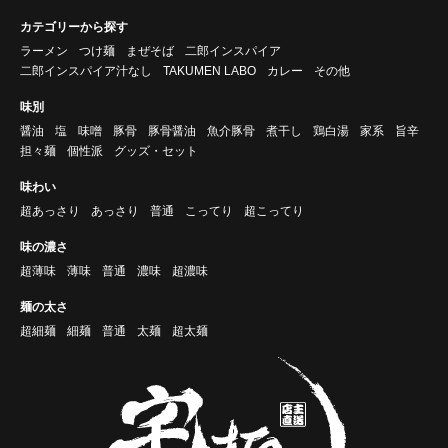
カテゴリーから探す
ラーメン
つけ麺
まぜそば
二郎インスパイア
二郎インスパイア汁なし
TAKUMEN LABO
カレー
その他
味別
醤油
塩
味噌
豚骨
豚骨醤油
魚介豚骨
煮干し
鶏白湯
家系
旨辛
担々麺
個性派
グッズ・セット
味わい
超あっさり
あっさり
普通
こってり
超こってり
味の濃さ
超薄味
薄味
普通
濃味
超濃味
麺の太さ
超細麺
細麺
普通
太麺
超太麺