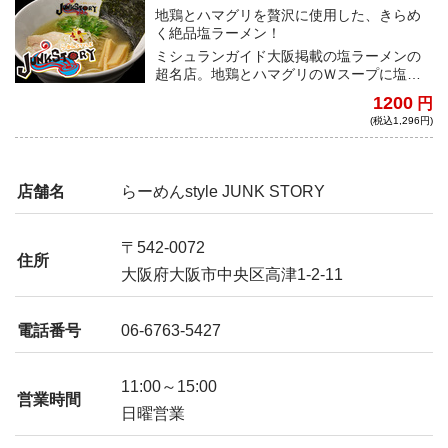
キ
地鶏とハマグリを贅沢に使用した、きらめ
く絶品塩ラーメン！
ミシュランガイド大阪掲載の塩ラーメンの
超名店。地鶏とハマグリのＷスープに塩ダ
レのキレが効いており、あっさりながらも
1200
円
旨味あふれる絶品スープ！全粒粉入りの麺
(税込1,296円)
との相性も抜群だ
店舗名
らーめんstyle JUNK STORY
〒542-0072
住所
大阪府大阪市中央区高津1-2-11
電話番号
06-6763-5427
11:00～15:00
営業時間
日曜営業