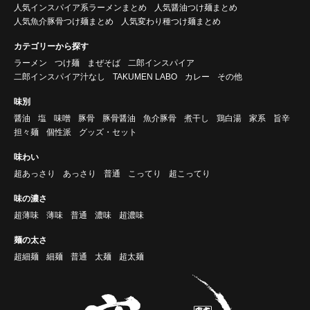
人気インスパイア系ラーメンまとめ
人気醤油つけ麺まとめ
人気魚介豚骨つけ麺まとめ
人気変わり種つけ麺まとめ
カテゴリーから探す
ラーメン
つけ麺
まぜそば
二郎インスパイア
二郎インスパイア汁なし
TAKUMEN LABO
カレー
その他
味別
醤油
塩
味噌
豚骨
豚骨醤油
魚介豚骨
煮干し
鶏白湯
家系
旨辛
担々麺
個性派
グッズ・セット
味わい
超あっさり
あっさり
普通
こってり
超こってり
味の濃さ
超薄味
薄味
普通
濃味
超濃味
麺の太さ
超細麺
細麺
普通
太麺
超太麺