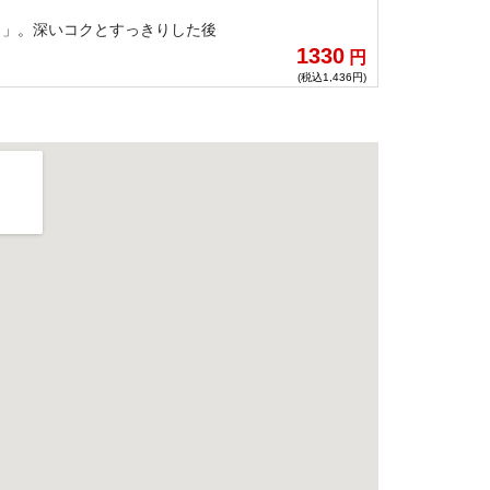
き」。深いコクとすっきりした後
1330
円
(税込1,436円)