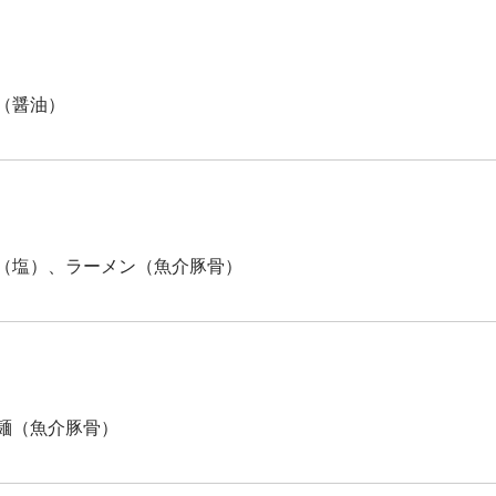
（醤油）
（塩）、ラーメン（魚介豚骨）
麺（魚介豚骨）