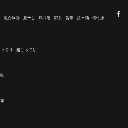
油
魚介豚骨
煮干し
鶏白湯
家系
旨辛
担々麺
個性派
こってり
超こってり
濃味
太麺