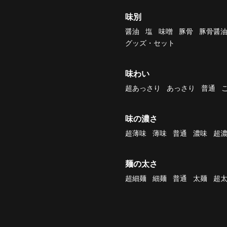
味別
醤油
塩
味噌
豚骨
豚骨醤
グッズ・セット
味わい
超あっさり
あっさり
普通
味の濃さ
超薄味
薄味
普通
濃味
超
麺の太さ
超細麺
細麺
普通
太麺
超