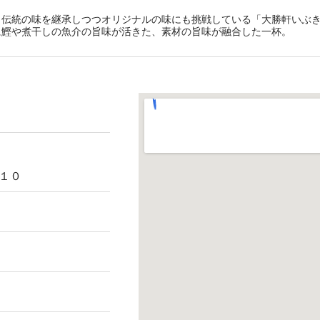
り
、伝統の味を継承しつつオリジナルの味にも挑戦している「大勝軒いぶ
に鰹や煮干しの魚介の旨味が活きた、素材の旨味が融合した一杯。
１０