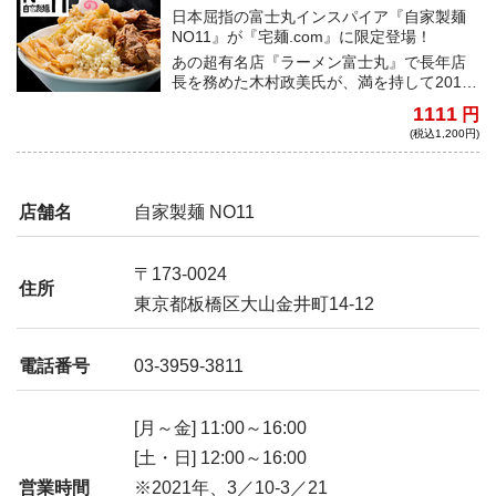
日本屈指の富士丸インスパイア『自家製麺
NO11』が『宅麺.com』に限定登場！
あの超有名店『ラーメン富士丸』で長年店
長を務めた木村政美氏が、満を持して2019
年7月にオープンしたのが『自家製麺
1111
円
NO11』。開店前から大注目で、常に行列の
(税込1,200円)
絶えない超人気店だ。豚の旨味がガンガン
詰まった微乳化スープと、小麦の香りがム
ンムン漂う自家製極太平打麺の最強タッ
グ。クタクタになるまで茹でた野菜と極旨
店舗名
自家製麺 NO11
の味付脂、トレードマークのナルトをトッ
ピングすれば、あのNO11が自宅で味わえ
る！
〒173-0024
住所
東京都板橋区大山金井町14-12
電話番号
03-3959-3811
[月～金] 11:00～16:00
[土・日] 12:00～16:00
営業時間
※2021年、3／10-3／21