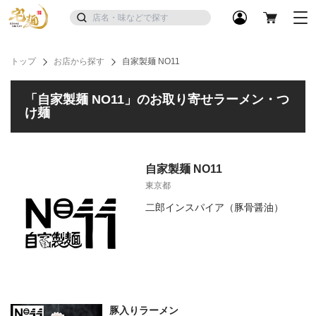
トップ
お店から探す
自家製麺 NO11
「自家製麺 NO11」のお取り寄せラーメン・つ
け麺
自家製麺 NO11
東京都
二郎インスパイア（豚骨醤油）
豚入りラーメン