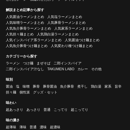
解説まとめ記事から探す
人気醤油ラーメンまとめ
人気塩ラーメンまとめ
人気味噌ラーメンまとめ
人気豚骨ラーメンまとめ
人気魚介豚骨ラーメンまとめ
人気家系ラーメンまとめ
人気担々麺まとめ
人気鶏白湯ラーメンまとめ
人気インスパイア系ラーメンまとめ
人気醤油つけ麺まとめ
人気魚介豚骨つけ麺まとめ
人気変わり種つけ麺まとめ
カテゴリーから探す
ラーメン
つけ麺
まぜそば
二郎インスパイア
二郎インスパイア汁なし
TAKUMEN LABO
カレー
その他
味別
醤油
塩
味噌
豚骨
豚骨醤油
魚介豚骨
煮干し
鶏白湯
家系
旨辛
担々麺
個性派
グッズ・セット
味わい
超あっさり
あっさり
普通
こってり
超こってり
味の濃さ
超薄味
薄味
普通
濃味
超濃味