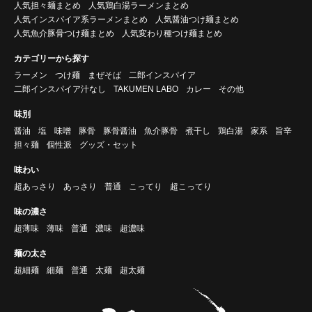
人気担々麺まとめ
人気鶏白湯ラーメンまとめ
人気インスパイア系ラーメンまとめ
人気醤油つけ麺まとめ
人気魚介豚骨つけ麺まとめ
人気変わり種つけ麺まとめ
カテゴリーから探す
ラーメン
つけ麺
まぜそば
二郎インスパイア
二郎インスパイア汁なし
TAKUMEN LABO
カレー
その他
味別
醤油
塩
味噌
豚骨
豚骨醤油
魚介豚骨
煮干し
鶏白湯
家系
旨辛
担々麺
個性派
グッズ・セット
味わい
超あっさり
あっさり
普通
こってり
超こってり
味の濃さ
超薄味
薄味
普通
濃味
超濃味
麺の太さ
超細麺
細麺
普通
太麺
超太麺