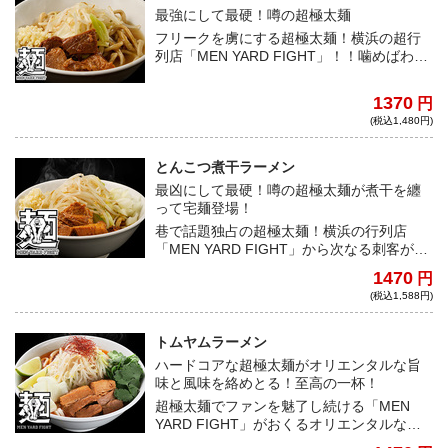
最強にして最硬！噂の超極太麺
フリークを虜にする超極太麺！横浜の超行
列店「MEN YARD FIGHT」！！噛めばわか
るこの歯ごたえ！類をみない超硬派なラー
メンをご堪能あれ！
1370
円
(税込1,480円)
とんこつ煮干ラーメン
最凶にして最硬！噂の超極太麺が煮干を纏
って宅麺登場！
巷で話題独占の超極太麺！横浜の行列店
「MEN YARD FIGHT」から次なる刺客が遂
に登場！！煮干との華麗なるコラボレーシ
1470
円
ョンを果たした超硬派なラーメンをご堪能
(税込1,588円)
あれ！
トムヤムラーメン
ハードコアな超極太麺がオリエンタルな旨
味と風味を絡めとる！至高の一杯！
超極太麺でファンを魅了し続ける「MEN
YARD FIGHT」がおくるオリエンタルな限
定ラーメン！アジアの息吹とハードコアな