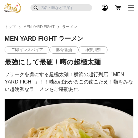
トップ
MEN YARD FIGHT
ラーメン
MEN YARD FIGHT ラーメン
二郎インスパイア
豚骨醤油
神奈川県
最強にして最硬！噂の超極太麺
フリークを虜にする超極太麺！横浜の超行列店「MEN
YARD FIGHT」！！噛めばわかるこの歯ごたえ！類をみな
い超硬派なラーメンをご堪能あれ！