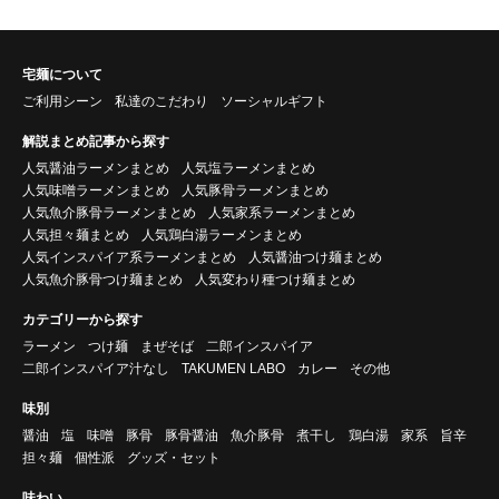
宅麺について
ご利用シーン
私達のこだわり
ソーシャルギフト
解説まとめ記事から探す
人気醤油ラーメンまとめ
人気塩ラーメンまとめ
人気味噌ラーメンまとめ
人気豚骨ラーメンまとめ
人気魚介豚骨ラーメンまとめ
人気家系ラーメンまとめ
人気担々麺まとめ
人気鶏白湯ラーメンまとめ
人気インスパイア系ラーメンまとめ
人気醤油つけ麺まとめ
人気魚介豚骨つけ麺まとめ
人気変わり種つけ麺まとめ
カテゴリーから探す
ラーメン
つけ麺
まぜそば
二郎インスパイア
二郎インスパイア汁なし
TAKUMEN LABO
カレー
その他
味別
醤油
塩
味噌
豚骨
豚骨醤油
魚介豚骨
煮干し
鶏白湯
家系
旨辛
担々麺
個性派
グッズ・セット
味わい