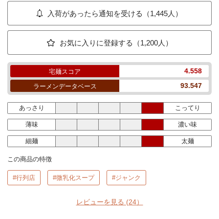
入荷があったら通知を受ける（1,445人）
お気に入りに登録する（1,200人）
4.558
宅麺スコア
93.547
ラーメンデータベース
あっさり
こってり
薄味
濃い味
細麺
太麺
この商品の特徴
#行列店
#微乳化スープ
#ジャンク
レビューを見る
(24）