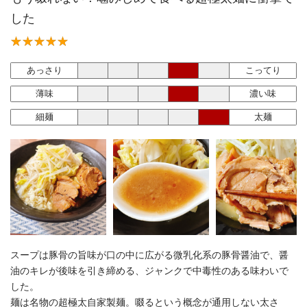
した
あっさり
こってり
薄味
濃い味
細麺
太麺
スープは豚骨の旨味が口の中に広がる微乳化系の豚骨醤油で、醤
油のキレが後味を引き締める、ジャンクで中毒性のある味わいで
した。
麺は名物の超極太自家製麺。啜るという概念が通用しない太さ