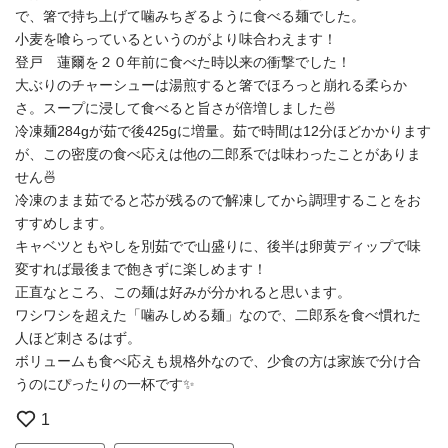
で、箸で持ち上げて噛みちぎるように食べる麺でした。
小麦を喰らっているというのがより味合わえます！
登戸 蓮爾を２０年前に食べた時以来の衝撃でした！
大ぶりのチャーシューは湯煎すると箸でほろっと崩れる柔らか
さ。スープに浸して食べると旨さが倍増しました🍜
冷凍麺284gが茹で後425gに増量。茹で時間は12分ほどかかります
が、この密度の食べ応えは他の二郎系では味わったことがありま
せん🍜
冷凍のまま茹でると芯が残るので解凍してから調理することをお
すすめします。
キャベツともやしを別茹でで山盛りに、後半は卵黄ディップで味
変すれば最後まで飽きずに楽しめます！
正直なところ、この麺は好みが分かれると思います。
ワシワシを超えた「噛みしめる麺」なので、二郎系を食べ慣れた
人ほど刺さるはず。
ボリュームも食べ応えも規格外なので、少食の方は家族で分け合
うのにぴったりの一杯です✨
1