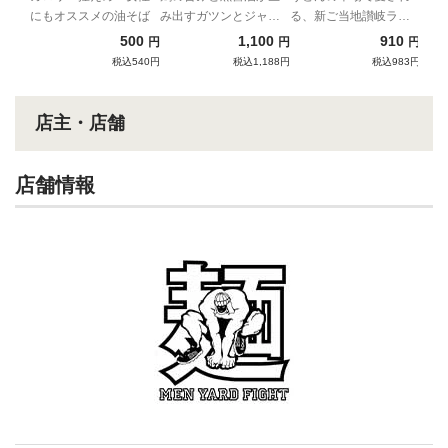
にもオススメの油そば
み出すガツンとジャン
る、新ご当地讃岐ラー
き）
キーなインスパイア
メン
500
1,100
910
円
円
円
税込540円
税込1,188円
税込983円
店主・店舗
店舗情報