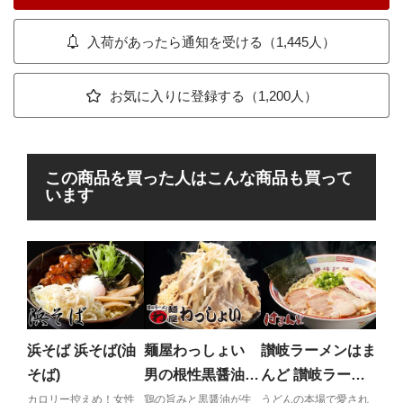
入荷があったら通知を受ける（1,445人）
お気に入りに登録する（1,200人）
この商品を買った人はこんな商品も買って
います
ひ
そ
濃厚
鶏の
浜そば 浜そば(油
麺屋わっしょい
讃岐ラーメンはま
まっ
そば)
男の根性黒醤油
んど 讃岐ラーメ
（チャーシュー付
ン
カロリー控えめ！女性
鶏の旨みと黒醤油が生
うどんの本場で愛され