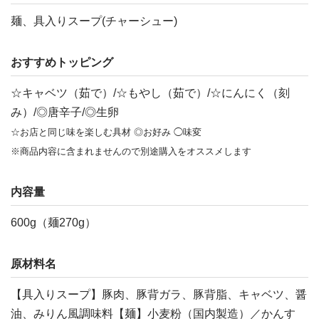
麺、具入りスープ(チャーシュー)
おすすめトッピング
☆キャベツ（茹で）/☆もやし（茹で）/☆にんにく（刻
み）/◎唐辛子/◎生卵
☆お店と同じ味を楽しむ具材 ◎お好み ◯味変
※商品内容に含まれませんので別途購入をオススメします
内容量
600g（麺270g）
原材料名
【具入りスープ】豚肉、豚背ガラ、豚背脂、キャベツ、醤
油、みりん風調味料【麺】小麦粉（国内製造）／かんす