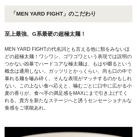
「MEN YARD FIGHT」のこだわり
至上最強、G系最硬の超極太麺！
MEN YARD FIGHTの代名詞とも言える他に類をみないほ
どの超極太麺！ワシワシ、ゴワゴワという表現では説明の
つかない凶暴でハードコアな極太麺は、もはや啜るという
概念は通用しない。ガッツリとかっくらい、尚も口の中で
暴れる麺を嚙み砕く。そんな表現がマッチするのかもしれ
ない。この上ない食べ応えと、噛むごとに口中に広がる小
麦の香りが、食べ手の満足感をMAXにまで引き上げてく
れる。貴方を新たなステージへと誘うセンセーショナルな
食感をご堪能あれ。