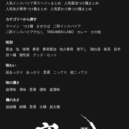
人気インスパイア系ラーメンまとめ
人気醤油つけ麺まとめ
人気魚介豚骨つけ麺まとめ
人気変わり種つけ麺まとめ
カテゴリーから探す
ラーメン
つけ麺
まぜそば
二郎インスパイア
二郎インスパイア汁なし
TAKUMEN LABO
カレー
その他
味別
醤油
塩
味噌
豚骨
豚骨醤油
魚介豚骨
煮干し
鶏白湯
家系
旨辛
担々麺
個性派
グッズ・セット
味わい
超あっさり
あっさり
普通
こってり
超こってり
味の濃さ
超薄味
薄味
普通
濃味
超濃味
麺の太さ
超細麺
細麺
普通
太麺
超太麺