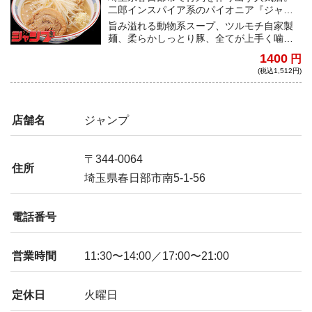
二郎インスパイア系のパイオニア『ジャン
プ』が宅麺降臨！！
旨み溢れる動物系スープ、ツルモチ自家製
麺、柔らかしっとり豚、全てが上手く噛み
合ったバランス抜群の超ハイレベルな二郎
1400
円
系インスパイア！
(税込1,512円)
店舗名
ジャンプ
〒344-0064
住所
埼玉県春日部市南5-1-56
電話番号
営業時間
11:30〜14:00／17:00〜21:00
定休日
火曜日