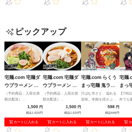
ピックアップ
宅麺.com 宅麺ダ
宅麺.com 宅麺ダ
宅麺.com らくう
宅麺.
ウプラーメン プ
ウプラーメン ダ
まっ宅麺 鬼ラー
まっ
ラちゃん（豚骨魚
ウちゃん（醤油）
メン「業火の赤辛
メン
（予約商品：入荷次第
（予約商品：入荷次第
汗ばむ辛さと、溢れる
【7/9
順次配送）
順次配送）
旨味。本能を揺さぶる
外でも
介）（予約商品：
（予約商品：入荷
味噌」
濃旨
「DOWNTOWN+」× 宅
「DOWNTOWN+」× 宅
スタミナ満点の一撃。
骨をベ
1,500
1,500
598
円
円
円
入荷次第順次配
次第順次配送）
の雫
麺コラボラーメン！松
麺コラボラーメン！松
ように
税込1,620円
税込1,620円
税込646円
送）
本人志氏とダイアン・
本人志氏とダイアン・
旨みだ
カートに入れる
カートに入れる
カートに入れる
カ
津田篤宏氏が作り上げ
津田篤宏氏が作り上げ
た究極の味をご賞味あ
た究極の味をご賞味あ