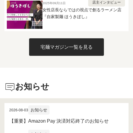
という事に気付きました。 実物は
店主インタビュー
2025年09月11日
ナチュラルかつ複雑で濃厚な旨味に
女性店長ならではの視点で創るラーメン店
加え魚介の風味がフレッシュで雑味
『自家製麺 ほうきぼし』
もない、斑鳩のベーシックな面影を
感じるしっかりとした青葉インスパ
イアの無化調Wスープで、 このガツ
ンらーめんに関しても実店舗のほう
が本当の意味でガツンと来る、魚介
宅麺マガジン一覧を見る
の新鮮かつ荒っぽいワイルドな風味
が活きていましたが、 冷凍だと比較
的ソフトで優しい味わいの程良いガ
ツン度に落ち着いており、実店舗を
知る方だと多少の違和感を覚えるか
もしれません。 ただあまりガツン
お知らせ
過ぎるのは苦手かもという方には、
マイルドで食べやすい変化が逆にメ
リットとしてポジティブに作用して
いると思います。
お知らせ
2026-08-03
【重要】Amazon Pay 決済対応終了のお知らせ