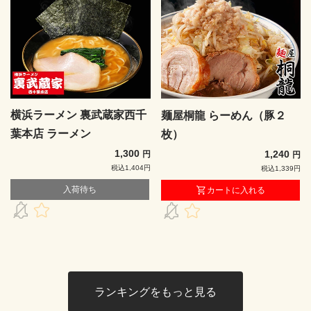
横浜ラーメン 裏武蔵家西千
麺屋桐龍 らーめん（豚２
葉本店 ラーメン
枚）
1,300
1,240
円
円
税込1,404円
税込1,339円
入荷待ち
カートに入れる
ランキングをもっと見る