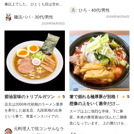
感が強すぎるわけでもなく！ そし
像以上でした。 ひとくち目は甘めの
て、麺はモチモチ！！ 濃厚さはあり
ひろ・40代/男性
味噌で、そこから豚骨のコクが後を
つつも、舌の縦方向に濃厚さを感じ
追ってきます。レンゲを底に沈めて
麺活パパ・30代/男性
2026年08月04日
るお味！ 感覚的な感想で申し訳ござ
から引き上げると、コクと旨味が凝
2026年08月05日
いません！ ごちそう様でした！！！
縮した別物のスープになります🍜 麺
は極太の平打ちで、もちもちしなが
ら噛むとワシワシ。太いぶんスープ
をしっかり持ち上げてくれます。 チ
ャーシューは豚ウデ肉で、見た目は
硬そうなのに食べるとホロホロ。そ
れでいて肉感はしっかり残っていて
満足感がありました😃 麺は茹で前
287.5gが茹で後454.0gまで増えるの
で、妻とシェアしてちょうどいい
量。 もやしとニンニクを用意してお
くと、肉味噌との相性がぐっと良く
節油旨味のトリプルガツン
5
箸で崩れる極厚豚が別格！
5
なります。 別皿に取り分けた味付け
想像の上をいく激辛だけど
店主は2000年代初期のラーメン業界
脂に、レンジで作ったニラバターを
溶き卵で完食できました✨
を牽引した超名店、九段斑鳩の出身
スープは上に強烈な辛味、下に豚
合わせて麺をディップ。これが一番
という事で、青葉インスパイアの流
星。本来の豚骨醤油が沈んだ二層構
の当たりでした。 正直なところ、味
れを汲む無化調Wスープが特徴とし
造になっています。 上の層だけをす
付け脂を全部スープに入れてしまう
て表れていますが、 麺武者の豚骨魚
元料理人で現コンサルなラ
くうと「ただ辛いだけ」ですが、底
とかなり重たくなります。別皿にし