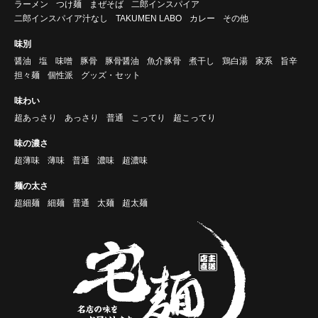
ラーメン
つけ麺
まぜそば
二郎インスパイア
二郎インスパイア汁なし
TAKUMEN LABO
カレー
その他
味別
醤油
塩
味噌
豚骨
豚骨醤油
魚介豚骨
煮干し
鶏白湯
家系
旨辛
担々麺
個性派
グッズ・セット
味わい
超あっさり
あっさり
普通
こってり
超こってり
味の濃さ
超薄味
薄味
普通
濃味
超濃味
麺の太さ
超細麺
細麺
普通
太麺
超太麺