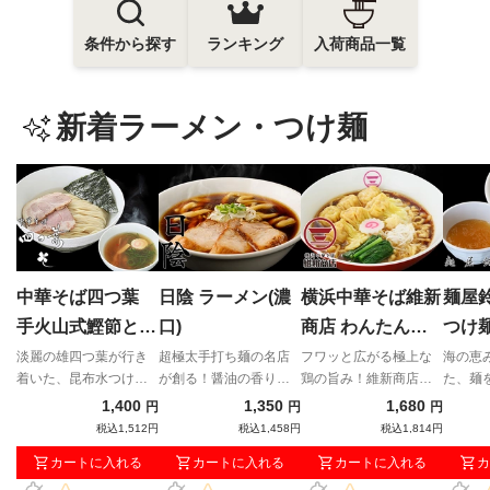
条件から探す
ランキング
入荷商品一覧
新着ラーメン・つけ麺
中華そば四つ葉
日陰 ラーメン(濃
横浜中華そば維新
麺屋
手火山式鰹節と伊
口)
商店 わんたんそ
つけ
吹いりこの昆布水
ば
淡麗の雄四つ葉が行き
超極太手打ち麺の名店
フワッと広がる極上な
海の恵
着いた、昆布水つけめ
が創る！醤油の香りが
鶏の旨み！維新商店が
た、麺
つけそば（塩）
んの完成形！
立つ"濃口"
贈る宅麺だけの贅沢わ
る奇跡
1,400
1,350
1,680
円
円
円
んたんそば！
税込1,512円
税込1,458円
税込1,814円
カートに入れる
カートに入れる
カートに入れる
カ