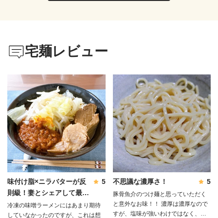
宅麺レビュー
味付け脂×ニラバターが反
5
不思議な濃厚さ！
5
則級！妻とシェアして最後
豚骨魚介のつけ麺と思っていただく
は完飲しました✨
と意外なお味！！ 濃厚は濃厚なので
冷凍の味噌ラーメンにはあまり期待
すが、塩味が強いわけではなく、節
していなかったのですが、これは想