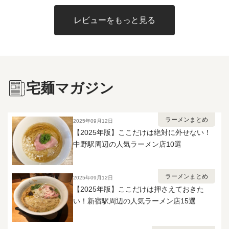
ツルピロの麺肌と口当たり、モチプ
辛旨スープと背脂をぐいぐい持ち上
さは別格。妻と分け合って、汗をか
リの強いコシ、香ばしい小麦の風味
げてくれて、噛むほどに小麦の甘み
きながら最後まで箸が止まりません
レビューをもっと見る
とナチュラルな甘味が噛むほどに味
が返ってきます。 味付きの具はスタ
でした✨
わえます。 硬め茹では麺のα化が進
ミナ系らしい甘辛さで、ご飯が欲し
まず強いコシとツルツルの舌触りを
くなるタイプ😃 麺は茹で前229gが茹
生み出せなくなるので、指定の茹で
で後339gまで増えるので、少食の方
時間を守り、たっぷりの熱湯でしっ
は夫婦でシェアしてちょうどいい
かりと茹でましょう。 付属トッピ
量。 背脂が別袋で付くので、入れる
宅麺マガジン
ングはInスープで、ミディアム食感
量で自分好みのコクに調整できま
の極太メンマが4本と、しっとり柔ら
す。 味付きの背脂を白米にひとさじ
かい豚肩ロース厚スライスチャーシ
のせると、それだけでもう一品完成
ューが1枚で、どちらも程良い味付
します。 正直なところ、辛さは中辛
ラーメンまとめ
2025年09月12日
け。 熱を通し過ぎるとどちらも品
くらいで、激辛好きの方には物足り
【2025年版】ここだけは絶対に外せない！
質・食感共に劣化するので、湯煎の
ないかもしれません。 逆にいえば辛
中野駅周辺の人気ラーメン店10選
かけ過ぎには注意です。 麺武者
いのが得意でなくても食べ切れる強
は宅麺で初めて頂き、その際はラー
さなので、そこは好みが分かれると
メンもつけ麺も普通の無化調濃厚ト
ころだと思います。 妻と分け合っ
ラーメンまとめ
2025年09月12日
ンギョという印象しか無かったので
て、追い刻みニンニクと溶き卵ディ
【2025年版】ここだけは押さえておきた
すが、 その後東北研修の際に実店舗
ップで味変しながら最後まで飽きず
い！新宿駅周辺の人気ラーメン店15選
で実物を頂いたところ、宅麺の冷凍
に完食。 シェア前提で買っても大満
仕様との風味のギャップに驚き、そ
足の一杯でした✨
こで冷凍の影響を受けやすいタイプ