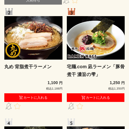
入荷待ち
丸め 背脂煮干ラーメン
宅麺.com 凪ラーメン「豚骨
煮干 濃旨の雫」
1,100
1,250
円
円
税込1,188円
税込1,350円
カートに入れる
カートに入れる