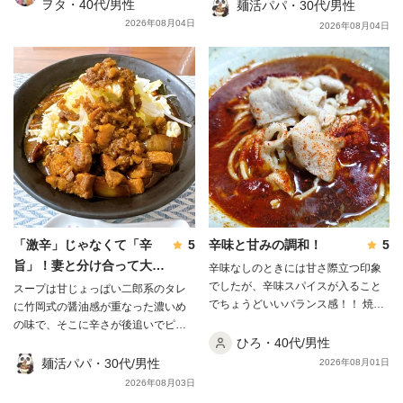
介醤油ラーメンには動物と魚介のバ
ヲタ・40代/男性
から一度しっかり混ぜて飲むと、辛
麺活パパ・30代/男性
て「つけて食べる」ほうが最後まで
ランス型である影武者らーめん、節
さの後にコクと旨味が追いかけてき
飽きません。 肉味噌もほんのりピリ
2026年08月04日
2026年08月04日
を強調したガツンらーめん、また私
て一気に“旨辛”へ化けました🍜 麺は
辛でしょっぱめなので、一気に溶か
が行った時はあっさり煮干というの
自家製の極太平打ちで、もちもちの
さず少しずつ加えるのがちょうどよ
もあり、その中でも本品は節強調型
ワシワシ食感。強烈なスープに負け
かったです。 こってり系なのに甘み
のガツンらーめんというメニューに
ない力強さです。 そして声を大にし
があるぶん重たさが少なく、妻と分
なります。 商品名の通り濃厚節系
て言いたいのが豚。プルプルの極厚
け合って結局スープまで完飲。 まだ
白湯スープですが、適度なザラ感は
バラが2枚、箸で持ち上げると崩れる
試せていない味変が残っているの
あるもののドロついてはおらず、見
ほど柔らかく、臭みはゼロ。正直こ
で、リピート確定の一杯です✨
た目よりサラリとしており、 たっぷ
の豚だけでも買う価値があります😃
りの鶏油と油膜が張るほどのコラー
麺は茹で前302.5gが茹で後509gまで
ゲンにより、スープ温度が最後まで
増えて、完成した丼は総重量
熱々に保たれています。 旨味は無
1250g。夫婦でシェアしても大満足
化調でまろやかながら塩分濃度は約
のボリュームでした。 溶き卵を用意
「激辛」じゃなくて「辛
5
辛味と甘みの調和！
5
2.2%と高めで醤油もしっかり効いて
して麺をつけて食べると、辛さが体
旨」！妻と分け合って大正
辛味なしのときには甘さ際立つ印象
おり、塩分も糖分も強く、 魚介が突
感で半分・旨さは倍増します。 正直
解の一杯✨
でしたが、辛味スパイスが入ること
出してガツンとパワフルに効いてい
スープは甘じょっぱい二郎系のタレ
なところ、辛さは本物でした。一口
でちょうどいいバランス感！！ 焼肉
るというよりも、節の濃度、オイリ
に竹岡式の醤油感が重なった濃いめ
すすった瞬間にむせて、水が手放せ
屋に来た錯覚にも陥りました笑 ごち
ーな油分、パンチの強い塩味と甘味
の味で、そこに辛さが後追いでピリ
ません。 辛いのが少し苦手な妻は、
そう様でした！！！
ひろ・40代/男性
がそれぞれバランス良くガツンと効
ッと効いてきます。 「激辛」ではな
溶き卵があってようやく完食できた
いているという形です。 麺は自家
く「辛旨」。旨味を壊さずに刺激だ
麺活パパ・30代/男性
ほど。辛党でない方は卵を1個用意し
2026年08月01日
製の多加水平打太縮れ麺。 手揉みに
けを足した絶妙なバランスでした🍜
ておくと安心だと思います。 それで
2026年08月03日
よる力強いうねりがあり、瑞々しい
麺は二郎系らしいワシワシの極太。
も、崩れる極厚豚と二層スープの旨