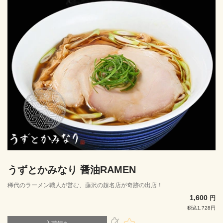
うずとかみなり 醤油RAMEN
稀代のラーメン職人が営む、藤沢の超名店が奇跡の出店！
1,600
円
税込1,728円