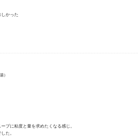
味しかった
白湯）
スープに粘度と量を求めたくなる感じ。
でした。