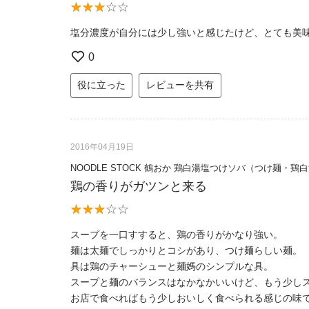
塩分濃度が自分には少し強いと感じたけど、とても美
0
役に立った
レビューを共有
2016年04月19日
NOODLE STOCK 鶴おか 鶏白湯塩つけソバ（つけ麺・鶏
鶏の香りがガツンと来る
スープを一口すすると、鶏の香りがかなり強い。
麺は太麺でしっかりとコシがあり、つけ麺らしい麺。
具は鶏のチャーシューと麺媽のシンプルな具。
スープと麺のバランスはなかなかいいけど、もう少し
お店で食べればもう少しおいしく食べられる感じの味