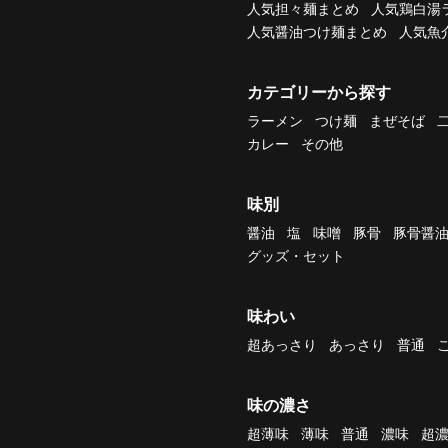
人気担々麺まとめ
人気鶏白湯
人気醤油つけ麺まとめ
人気魚
カテゴリーから探す
ラーメン
つけ麺
まぜそば
カレー
その他
味別
醤油
塩
味噌
豚骨
豚骨醤
グッズ・セット
味わい
超あっさり
あっさり
普通
味の濃さ
超薄味
薄味
普通
濃味
超