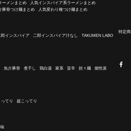
ラーメンまとめ
人気インスパイア系ラーメンまとめ
介豚骨つけ麺まとめ
人気変わり種つけ麺まとめ
特定商
二郎インスパイア
二郎インスパイア汁なし
TAKUMEN LABO
油
魚介豚骨
煮干し
鶏白湯
家系
旨辛
担々麺
個性派
こってり
超こってり
濃味