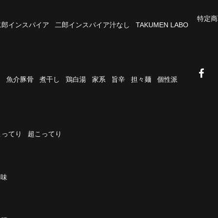
特定商
二郎インスパイア
二郎インスパイア汁なし
TAKUMEN LABO
油
魚介豚骨
煮干し
鶏白湯
家系
旨辛
担々麺
個性派
こってり
超こってり
濃味