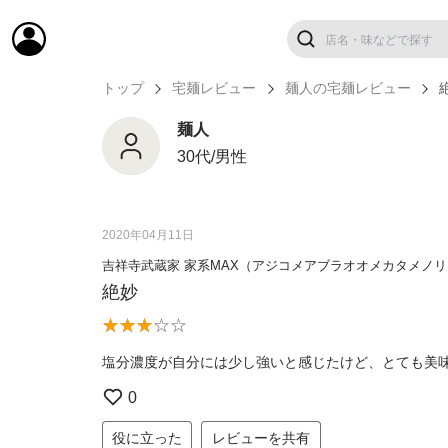
トップ
宅麺レビュー
麺人の宅麺レビュー
麺人
30代/男性
2020年04月11日
吉祥寺武蔵家 家系MAX（アジコメアブラオオメカタメノ
絶妙
塩分濃度が自分には少し強いと感じたけど、とても美
0
役に立った
レビューを共有