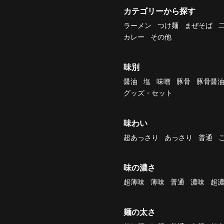
カテゴリーから探す
ラーメン
つけ麺
まぜそば
カレー
その他
味別
醤油
塩
味噌
豚骨
豚骨醤
グッズ・セット
味わい
超あっさり
あっさり
普通
味の濃さ
超薄味
薄味
普通
濃味
超
麺の太さ