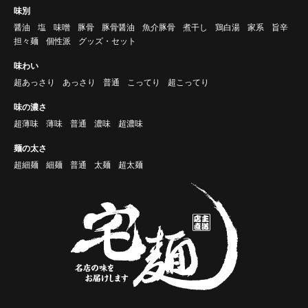
味別
醤油
塩
味噌
豚骨
豚骨醤油
魚介豚骨
煮干し
鶏白湯
家系
旨辛
担々麺
個性派
グッズ・セット
味わい
超あっさり
あっさり
普通
こってり
超こってり
味の濃さ
超薄味
薄味
普通
濃味
超濃味
麺の太さ
超細麺
細麺
普通
太麺
超太麺