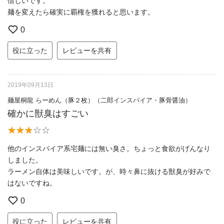
惜しいです。
麺を変えたら確実に覇権を獲れると思います。
0
役に立った
レビューを共有
2019年09月13日
麺屋桐龍 らーめん（豚２枚）（二郎インスパイア・豚骨醤油）
確かに獣臭はすごい
他のインスパイア系宅麺には無い臭さ。ちょっと食欲がげんなり
しました。
ラーメン自体は美味しいです。が、時々鼻に抜ける獣臭が好みで
はないですね。
0
役に立った
レビューを共有