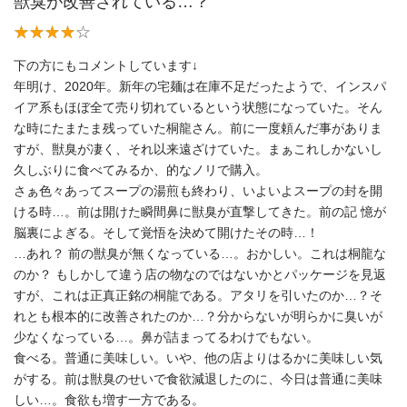
獣臭が改善されている…？
下の方にもコメントしています↓
年明け、2020年。新年の宅麺は在庫不足だったようで、インスパ
イア系もほぼ全て売り切れているという状態になっていた。そん
な時にたまたま残っていた桐龍さん。前に一度頼んだ事がありま
すが、獣臭が凄く、それ以来遠ざけていた。まぁこれしかないし
久しぶりに食べてみるか、的なノリで購入。
さぁ色々あってスープの湯煎も終わり、いよいよスープの封を開
ける時…。前は開けた瞬間鼻に獣臭が直撃してきた。前の記 憶が
脳裏によぎる。そして覚悟を決めて開けたその時…！
…あれ？ 前の獣臭が無くなっている…。おかしい。これは桐龍な
のか？ もしかして違う店の物なのではないかとパッケージを見返
すが、これは正真正銘の桐龍である。アタリを引いたのか…？そ
れとも根本的に改善されたのか…？分からないが明らかに臭いが
少なくなっている…。鼻が詰まってるわけでもない。
食べる。普通に美味しい。いや、他の店よりはるかに美味しい気
がする。前は獣臭のせいで食欲減退したのに、今日は普通に美味
しい…。食欲も増す一方である。