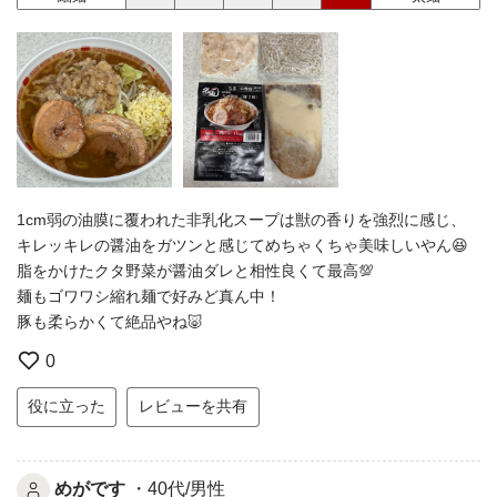
1cm弱の油膜に覆われた非乳化スープは獣の香りを強烈に感じ、
キレッキレの醤油をガツンと感じてめちゃくちゃ美味しいやん😆
脂をかけたクタ野菜が醤油ダレと相性良くて最高💯
麺もゴワワシ縮れ麺で好みど真ん中！
豚も柔らかくて絶品やね🐷
0
役に立った
レビューを共有
めがです
・40代/男性