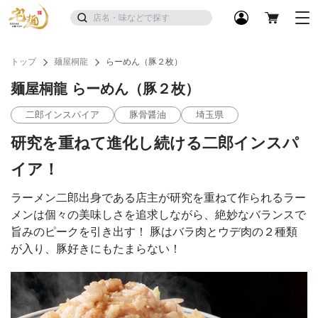
トップ
麺屋桐龍
らーめん（豚２枚）
麺屋桐龍 らーめん（豚２枚）
二郎インスパイア
豚骨醤油
埼玉県
研究を重ねて進化し続ける二郎インスパ
イア！
ラーメン二郎出身である店主が研究を重ねて作られるラー
メンは個々の美味しさを追求しながら、絶妙なバランスで
旨みのピークを引き出す！ 豚はバラ肉とウデ肉の２種類
が入り、豚好きにもたまらない！