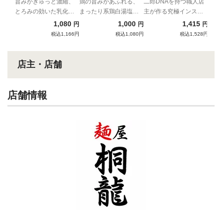
旨みがぎゅっと濃縮、
鶏の旨みがあふれる、
二郎DNAを持つ職人店
とろみの効いた乳化ス
まったり系鶏白湯塩ラ
主が作る究極インスパ
ープと自家製極太麺の
ーメン
イア
1,080
1,000
1,415
円
円
円
強烈濃厚コンビネーシ
税込1,166円
税込1,080円
税込1,528円
ョン！
店主・店舗
店舗情報