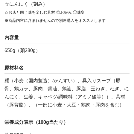
☆にんにく（刻み）
☆お店と同じ味を楽しむ具材 ◎お好み ◯味変
※商品内容に含まれませんので別途購入をオススメします
内容量
650g（麺280g）
原材料名
麺（小麦（国内製造）/かんすい）、具入りスープ（豚
骨、鶏ガラ、豚肉、醤油、鶏油、豚脂、玉ねぎ、ねぎ、に
んにく、生姜、キャベツ/調味料（アミノ酸等））、具材
（豚背脂）、（一部に小麦・大豆・鶏肉・豚肉を含む）
栄養成分表示（100g当たり）