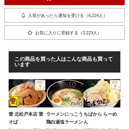
入荷があったら通知を受ける（6,224人）
お気に入りに登録する（2,223人）
この商品を買った人はこんな商品も買って
います
ラ
ラ
ト
二郎
ラ増
雷 北松戸本店 雷
ラーメンにっこう
ちばから らーめ
ア！
そば
鶏白湯塩ラーメン
ん