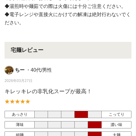
◆湯煎時や麺茹での際は火傷には十分ご注意ください。
◆電子レンジや直接火にかけての解凍は絶対行わないでく
ださい。
宅麺レビュー
ちー
・40代/男性
2026年03月27日
キレッキレの非乳化スープが最高！
あっさり
こってり
薄味
濃い味
細麺
太麺