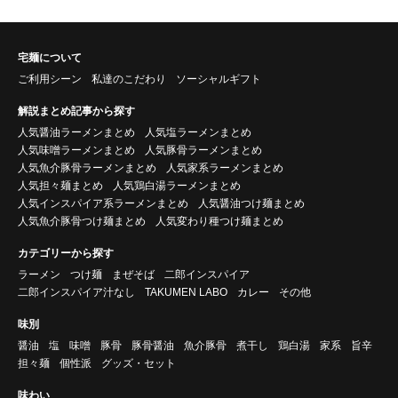
宅麺について
ご利用シーン
私達のこだわり
ソーシャルギフト
解説まとめ記事から探す
人気醤油ラーメンまとめ
人気塩ラーメンまとめ
人気味噌ラーメンまとめ
人気豚骨ラーメンまとめ
人気魚介豚骨ラーメンまとめ
人気家系ラーメンまとめ
人気担々麺まとめ
人気鶏白湯ラーメンまとめ
人気インスパイア系ラーメンまとめ
人気醤油つけ麺まとめ
人気魚介豚骨つけ麺まとめ
人気変わり種つけ麺まとめ
カテゴリーから探す
ラーメン
つけ麺
まぜそば
二郎インスパイア
二郎インスパイア汁なし
TAKUMEN LABO
カレー
その他
味別
醤油
塩
味噌
豚骨
豚骨醤油
魚介豚骨
煮干し
鶏白湯
家系
旨辛
担々麺
個性派
グッズ・セット
味わい