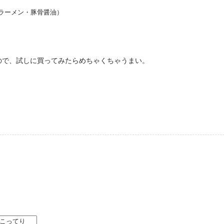
ラーメン・豚骨醤油）
ので、試しに買ってみたらめちゃくちゃうまい。
。
こってり