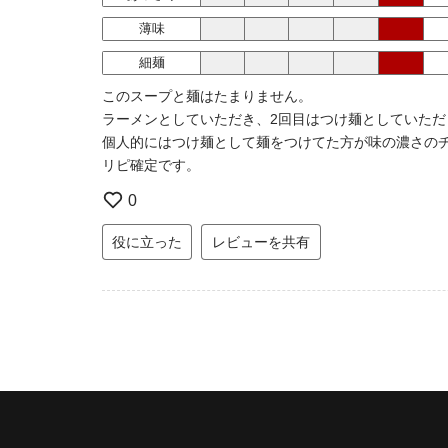
薄味
細麺
このスープと麺はたまりません。
ラーメンとしていただき、2回目はつけ麺としていただ
個人的にはつけ麺として麺をつけてた方が味の濃さの
リピ確定です。
0
役に立った
レビューを共有