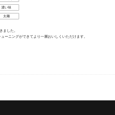
濃い味
太麺
きました。
チューニングができてより一層おいしくいただけます。