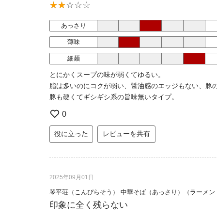
あっさり
薄味
細麺
とにかくスープの味が弱くてゆるい。
脂は多いのにコクが弱い、醤油感のエッジもない、豚
豚も硬くてギシギシ系の旨味無いタイプ。
0
役に立った
レビューを共有
2025年09月01日
琴平荘（こんぴらそう） 中華そば（あっさり）（ラーメン
印象に全く残らない