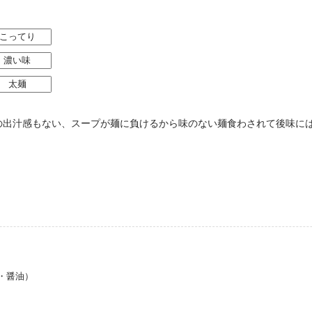
こってり
濃い味
太麺
の出汁感もない、スープが麺に負けるから味のない麺食わされて後味に
・醤油）