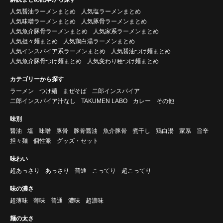
人気醤油ラーメンまとめ
人気塩ラーメンまとめ
人気味噌ラーメンまとめ
人気豚骨ラーメンまとめ
人気魚介豚骨ラーメンまとめ
人気家系ラーメンまとめ
人気担々麺まとめ
人気鶏白湯ラーメンまとめ
人気インスパイア系ラーメンまとめ
人気醤油つけ麺まとめ
人気魚介豚骨つけ麺まとめ
人気変わり種つけ麺まとめ
カテゴリーから探す
ラーメン
つけ麺
まぜそば
二郎インスパイア
二郎インスパイア汁なし
TAKUMEN LABO
カレー
その他
味別
醤油
塩
味噌
豚骨
豚骨醤油
魚介豚骨
煮干し
鶏白湯
家系
旨辛
担々麺
個性派
グッズ・セット
味わい
超あっさり
あっさり
普通
こってり
超こってり
味の濃さ
超薄味
薄味
普通
濃味
超濃味
麺の太さ