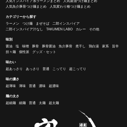
人気インスパイア系ラーメンまとめ
人気醤油つけ麺まとめ
人気魚介豚骨つけ麺まとめ
人気変わり種つけ麺まとめ
カテゴリーから探す
ラーメン
つけ麺
まぜそば
二郎インスパイア
二郎インスパイア汁なし
TAKUMEN LABO
カレー
その他
味別
醤油
塩
味噌
豚骨
豚骨醤油
魚介豚骨
煮干し
鶏白湯
家系
旨辛
担々麺
個性派
グッズ・セット
味わい
超あっさり
あっさり
普通
こってり
超こってり
味の濃さ
超薄味
薄味
普通
濃味
超濃味
麺の太さ
超細麺
細麺
普通
太麺
超太麺