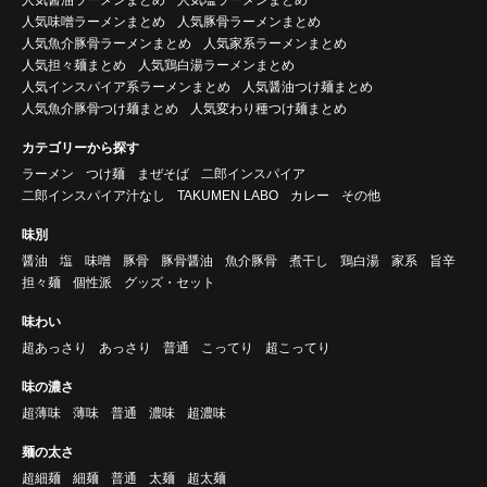
人気味噌ラーメンまとめ
人気豚骨ラーメンまとめ
人気魚介豚骨ラーメンまとめ
人気家系ラーメンまとめ
人気担々麺まとめ
人気鶏白湯ラーメンまとめ
人気インスパイア系ラーメンまとめ
人気醤油つけ麺まとめ
人気魚介豚骨つけ麺まとめ
人気変わり種つけ麺まとめ
カテゴリーから探す
ラーメン
つけ麺
まぜそば
二郎インスパイア
二郎インスパイア汁なし
TAKUMEN LABO
カレー
その他
味別
醤油
塩
味噌
豚骨
豚骨醤油
魚介豚骨
煮干し
鶏白湯
家系
旨辛
担々麺
個性派
グッズ・セット
味わい
超あっさり
あっさり
普通
こってり
超こってり
味の濃さ
超薄味
薄味
普通
濃味
超濃味
麺の太さ
超細麺
細麺
普通
太麺
超太麺