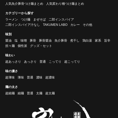
人気魚介豚骨つけ麺まとめ
人気変わり種つけ麺まとめ
カテゴリーから探す
ラーメン
つけ麺
まぜそば
二郎インスパイア
二郎インスパイア汁なし
TAKUMEN LABO
カレー
その他
味別
醤油
塩
味噌
豚骨
豚骨醤油
魚介豚骨
煮干し
鶏白湯
家系
旨辛
担々麺
個性派
グッズ・セット
味わい
超あっさり
あっさり
普通
こってり
超こってり
味の濃さ
超薄味
薄味
普通
濃味
超濃味
麺の太さ
超細麺
細麺
普通
太麺
超太麺