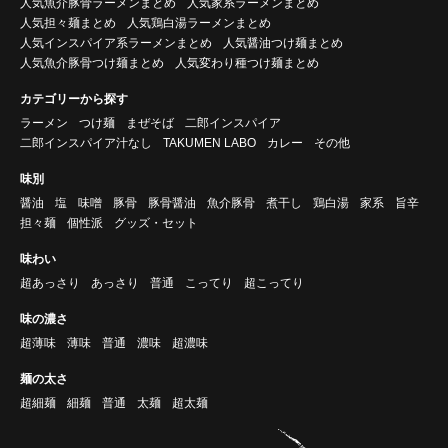
人気魚介豚骨ラーメンまとめ
人気家系ラーメンまとめ
人気担々麺まとめ
人気鶏白湯ラーメンまとめ
人気インスパイア系ラーメンまとめ
人気醤油つけ麺まとめ
人気魚介豚骨つけ麺まとめ
人気変わり種つけ麺まとめ
カテゴリーから探す
ラーメン
つけ麺
まぜそば
二郎インスパイア
二郎インスパイア汁なし
TAKUMEN LABO
カレー
その他
味別
醤油
塩
味噌
豚骨
豚骨醤油
魚介豚骨
煮干し
鶏白湯
家系
旨辛
担々麺
個性派
グッズ・セット
味わい
超あっさり
あっさり
普通
こってり
超こってり
味の濃さ
超薄味
薄味
普通
濃味
超濃味
麺の太さ
超細麺
細麺
普通
太麺
超太麺