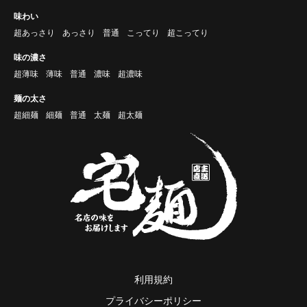
味わい
超あっさり
あっさり
普通
こってり
超こってり
味の濃さ
超薄味
薄味
普通
濃味
超濃味
麺の太さ
超細麺
細麺
普通
太麺
超太麺
利用規約
プライバシーポリシー