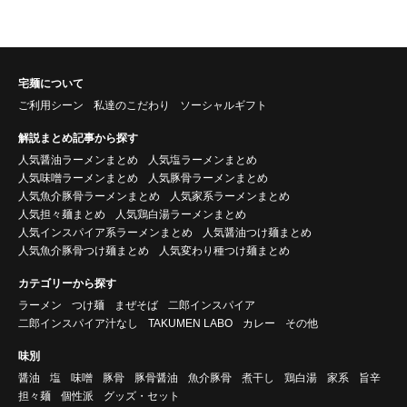
宅麺について
ご利用シーン
私達のこだわり
ソーシャルギフト
解説まとめ記事から探す
人気醤油ラーメンまとめ
人気塩ラーメンまとめ
人気味噌ラーメンまとめ
人気豚骨ラーメンまとめ
人気魚介豚骨ラーメンまとめ
人気家系ラーメンまとめ
人気担々麺まとめ
人気鶏白湯ラーメンまとめ
人気インスパイア系ラーメンまとめ
人気醤油つけ麺まとめ
人気魚介豚骨つけ麺まとめ
人気変わり種つけ麺まとめ
カテゴリーから探す
ラーメン
つけ麺
まぜそば
二郎インスパイア
二郎インスパイア汁なし
TAKUMEN LABO
カレー
その他
味別
醤油
塩
味噌
豚骨
豚骨醤油
魚介豚骨
煮干し
鶏白湯
家系
旨辛
担々麺
個性派
グッズ・セット