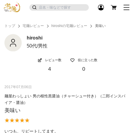
トップ
宅麺レビュー
hiroshiの宅麺レビュー
美味い
hiroshi
50代/男性
レビュー数
役に立った数
4
0
2017年07月06日
麺屋わっしょい 男の根性黒醤油（チャーシュー付き）（二郎インスパ
イア・醤油）
美味い
いつも、リピートしてます。