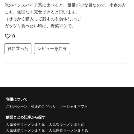
他のインスパイア系に比べると、麺量が少な目なので、小食の方
にも、無理なく完食できると思います。
（せっかく購入して残すのも勿体ないし）
ガッツリ食べたい時は、野菜マシで。
0
役に立った
レビューを共有
宅麺について
ご利用シーン
私達のこだわり
ソーシャルギフト
解説まとめ記事から探す
人気醤油ラーメンまとめ
人気塩ラーメンまとめ
人気味噌ラーメンまとめ
人気豚骨ラーメンまとめ