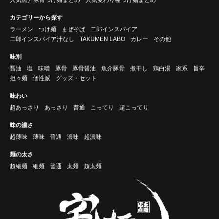
カテゴリーから探す
ラーメン
つけ麺
まぜそば
二郎インスパイア
二郎インスパイア汁なし
TAKUMEN LABO
カレー
その他
味別
醤油
塩
味噌
豚骨
豚骨醤油
魚介豚骨
煮干し
鶏白湯
家系
旨辛
担々麺
個性派
グッズ・セット
味わい
超あっさり
あっさり
普通
こってり
超こってり
味の濃さ
超薄味
薄味
普通
濃味
超濃味
麺の太さ
超細麺
細麺
普通
太麺
超太麺