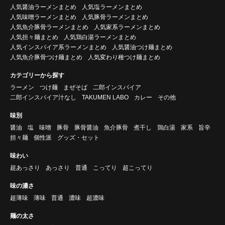
人気醤油ラーメンまとめ
人気塩ラーメンまとめ
人気味噌ラーメンまとめ
人気豚骨ラーメンまとめ
人気魚介豚骨ラーメンまとめ
人気家系ラーメンまとめ
人気担々麺まとめ
人気鶏白湯ラーメンまとめ
人気インスパイア系ラーメンまとめ
人気醤油つけ麺まとめ
人気魚介豚骨つけ麺まとめ
人気変わり種つけ麺まとめ
カテゴリーから探す
ラーメン
つけ麺
まぜそば
二郎インスパイア
二郎インスパイア汁なし
TAKUMEN LABO
カレー
その他
味別
醤油
塩
味噌
豚骨
豚骨醤油
魚介豚骨
煮干し
鶏白湯
家系
旨辛
担々麺
個性派
グッズ・セット
味わい
超あっさり
あっさり
普通
こってり
超こってり
味の濃さ
超薄味
薄味
普通
濃味
超濃味
麺の太さ