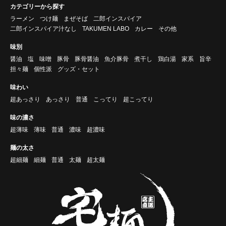
カテゴリーから探す
ラーメン
つけ麺
まぜそば
二郎インスパイア
二郎インスパイア汁なし
TAKUMEN LABO
カレー
その他
味別
醤油
塩
味噌
豚骨
豚骨醤油
魚介豚骨
煮干し
鶏白湯
家系
旨辛
担々麺
個性派
グッズ・セット
味わい
超あっさり
あっさり
普通
こってり
超こってり
味の濃さ
超薄味
薄味
普通
濃味
超濃味
麺の太さ
超細麺
細麺
普通
太麺
超太麺