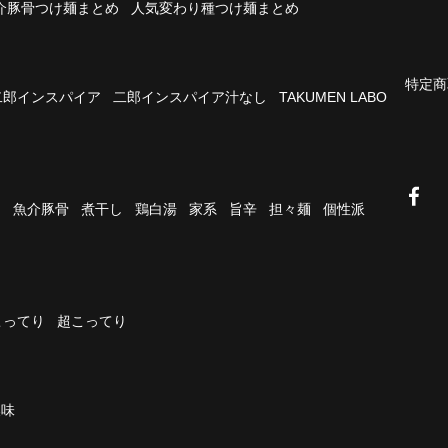
介豚骨つけ麺まとめ
人気変わり種つけ麺まとめ
特定商
二郎インスパイア
二郎インスパイア汁なし
TAKUMEN LABO
油
魚介豚骨
煮干し
鶏白湯
家系
旨辛
担々麺
個性派
こってり
超こってり
濃味