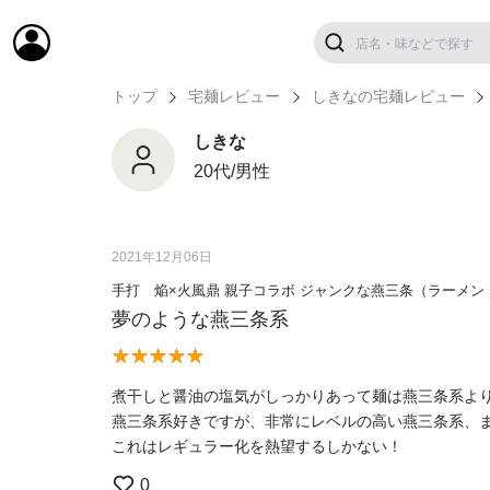
トップ
宅麺レビュー
しきなの宅麺レビュー
しきな
20代/男性
2021年12月06日
手打 焔×火風鼎 親子コラボ ジャンクな燕三条（ラーメン
夢のような燕三条系
煮干しと醤油の塩気がしっかりあって麺は燕三条系よ
燕三条系好きですが、非常にレベルの高い燕三条系、
これはレギュラー化を熱望するしかない！
0