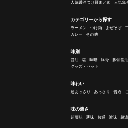
人気醤油つけ麺まとめ
人気魚
カテゴリーから探す
ラーメン
つけ麺
まぜそば
カレー
その他
味別
醤油
塩
味噌
豚骨
豚骨醤
グッズ・セット
味わい
超あっさり
あっさり
普通
味の濃さ
超薄味
薄味
普通
濃味
超