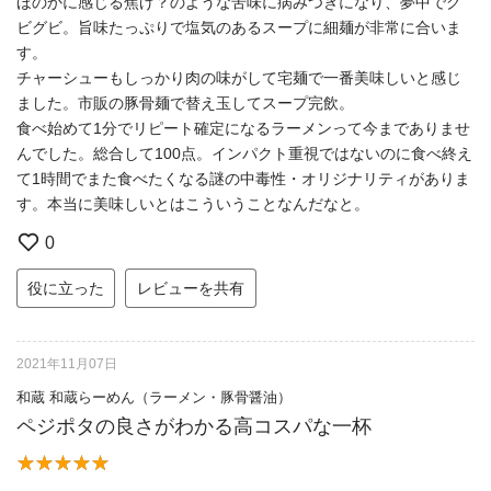
ほのかに感じる焦げ？のような苦味に病みつきになり、夢中でグ
ビグビ。旨味たっぷりで塩気のあるスープに細麺が非常に合いま
す。
チャーシューもしっかり肉の味がして宅麺で一番美味しいと感じ
ました。市販の豚骨麺で替え玉してスープ完飲。
食べ始めて1分でリピート確定になるラーメンって今までありませ
んでした。総合して100点。インパクト重視ではないのに食べ終え
て1時間でまた食べたくなる謎の中毒性・オリジナリティがありま
す。本当に美味しいとはこういうことなんだなと。
0
役に立った
レビューを共有
2021年11月07日
和蔵 和蔵らーめん（ラーメン・豚骨醤油）
ペジポタの良さがわかる高コスパな一杯