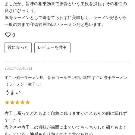
ましたが、旨味の相乗効果で豚骨という主役を損ねずその相性の
良さにびっくり。
豚骨ラーメンとして奇をてらわずに美味しく、ラーメン好きから
一般の方まで守備範囲の広いラーメンだと思います。
0
役に立った
レビューを共有
2021年02月07日
すごい煮干ラーメン凪 新宿ゴールデン街店本館 すごい煮干ラーメン
（ラーメン・煮干し）
うまい
煮干し系ってどれもよく印象に残りますがこれもその例に漏れず
でした！
塩辛さや煮干しの旨味が前面に出ていてもっちりした麺ともよく
あっている。油感もあり熱々のまま食べられる。