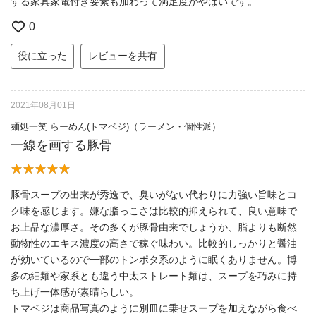
する家具家電付き要素も加わって満足度がやばいです。
0
役に立った
レビューを共有
2021年08月01日
麺処一笑 らーめん(トマベジ)（ラーメン・個性派）
一線を画する豚骨
豚骨スープの出来が秀逸で、臭いがない代わりに力強い旨味とコ
ク味を感じます。嫌な脂っこさは比較的抑えられて、良い意味で
お上品な濃厚さ。その多くが豚骨由来でしょうか、脂よりも断然
動物性のエキス濃度の高さで稼ぐ味わい。比較的しっかりと醤油
が効いているので一部のトンポタ系のように眠くありません。博
多の細麺や家系とも違う中太ストレート麺は、スープを巧みに持
ち上げ一体感が素晴らしい。
トマベジは商品写真のように別皿に乗せスープを加えながら食べ