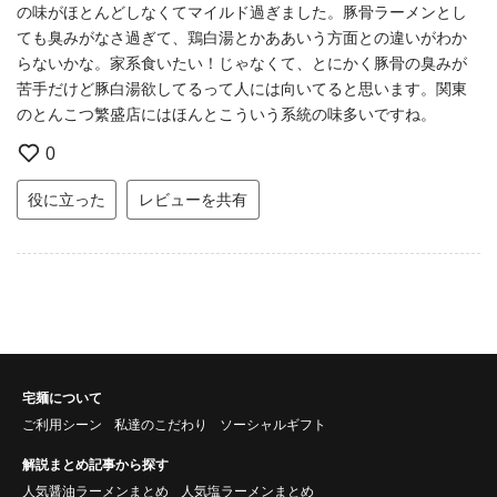
の味がほとんどしなくてマイルド過ぎました。豚骨ラーメンとし
ても臭みがなさ過ぎて、鶏白湯とかああいう方面との違いがわか
らないかな。家系食いたい！じゃなくて、とにかく豚骨の臭みが
苦手だけど豚白湯欲してるって人には向いてると思います。関東
のとんこつ繁盛店にはほんとこういう系統の味多いですね。
0
役に立った
レビューを共有
宅麺について
ご利用シーン
私達のこだわり
ソーシャルギフト
解説まとめ記事から探す
人気醤油ラーメンまとめ
人気塩ラーメンまとめ