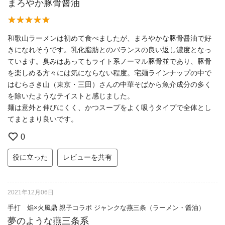
まろやか豚骨醤油
和歌山ラーメンは初めて食べましたが、まろやかな豚骨醤油で好
きになれそうです。乳化脂肪とのバランスの良い返し濃度となっ
ています。臭みはあってもライト系ノーマル豚骨並であり、豚骨
を楽しめる方々には気にならない程度。宅麺ラインナップの中で
はむらさき山（東京・三田）さんの中華そばから魚介成分の多く
を除いたようなテイストと感じました。
麺は意外と伸びにくく、かつスープをよく吸うタイプで全体とし
てまとまり良いです。
0
役に立った
レビューを共有
2021年12月06日
手打 焔×火風鼎 親子コラボ ジャンクな燕三条（ラーメン・醤油）
夢のような燕三条系