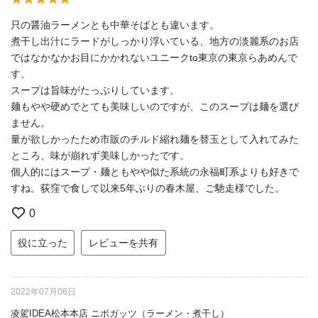
只の醤油ラーメンとも中華そばとも違います。
煮干し出汁にラードがしっかり浮いている、地方の淡麗系のお店
ではなかなかお目にかかれないユニークto東京の東京らあめんで
す。
スープは旨味がたっぷりしています。
麺もやや硬めでとても美味しいのですが、このスープは麺を選び
ません。
量が欲しかったため市販のチルド縮れ麺を替玉として入れてみた
ところ、味が崩れず美味しかったです。
個人的にはスープ・麺ともやや似た系統の永福町系よりも好きで
すね。荻窪で食して以来5年ぶりの春木屋、ご馳走様でした。
0
役に立った
レビューを共有
2022年07月06日
凌駕IDEA松本本店 ニボガッツ（ラーメン・煮干し）