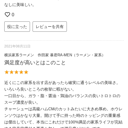
なしに美味しい。
0
役に立った
レビューを共有
2021年08月11日
横浜家系ラーメン 作田家 暴君RA-MEN（ラーメン・家系）
満足度が高いとはこのこと
近くにこの家系を出す店があったら確実に通うレベルの美味さ。
いろいろ良いところの枚挙に暇がない。
一口目から、ガラ・脂・醤油・鶏油のバランスの良いトロトロの
スープ濃度が良い。
チャーシューは高級ハムCMのカットみたいに大きめ厚め。ホウレ
ンソウはかなり大量。開けて手に持った時のトッピングの重量感
は傑出していて、本当にこれだけで100%満足の家系ライフが完結