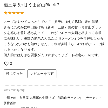
燕三条系+甘うま富山Black？
スープはややドロっとしていて、煮干に加えて豚脂由来の脂感、
さらにほのかに中田製作所（新潟・五泉）風の甘うま富山ブラッ
クを感じる醤油感もあって、これが中加水の太麺と相まって非常
に美味しい。長野の隣県の人気ご当地ラーメン2つを再解釈したら
こうなったのかも知れません。これが美味くないわけがない...ご飯
も食べたくなります。
個人的には好きな要素が入りすぎててリピート確定の一杯です。
0
役に立った
レビューを共有
2022年03月09日
中華そば 丸田屋 丸田屋の中華そば（和歌山ラーメン）（ラーメン・
豚骨醤油）