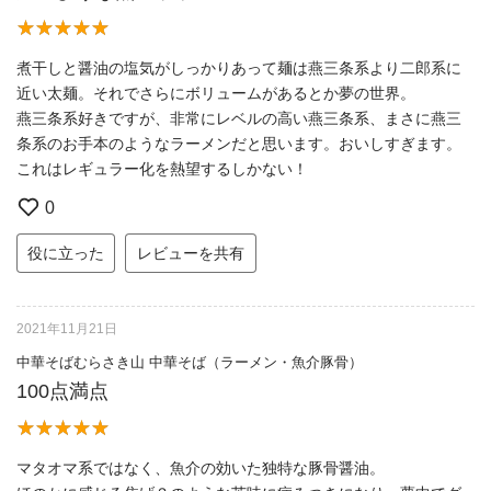
煮干しと醤油の塩気がしっかりあって麺は燕三条系より二郎系に
近い太麺。それでさらにボリュームがあるとか夢の世界。
燕三条系好きですが、非常にレベルの高い燕三条系、まさに燕三
条系のお手本のようなラーメンだと思います。おいしすぎます。
これはレギュラー化を熱望するしかない！
0
役に立った
レビューを共有
2021年11月21日
中華そばむらさき山 中華そば（ラーメン・魚介豚骨）
100点満点
マタオマ系ではなく、魚介の効いた独特な豚骨醤油。