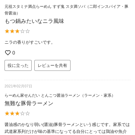
元祖スタミナ満点らーめん すず鬼 スタ満ソバ（二郎インスパイア・豚
骨醤油）
もつ鍋みたいなニラ風味
ニラの香りがすごいです。
0
役に立った
レビューを共有
2021年02月07日
らーめん家せんだい とんこつ醤油ラーメン（ラーメン・家系）
無難な豚骨ラーメン
醤油感のかなり弱い(醤油)豚骨ラーメンという感じです。家系では
武道家系列だけが味の基準になってる自分にとっては鶏油や魚介