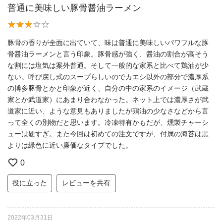
普通に美味しい豚骨醤油ラーメン
豚骨の香りが全面に出ていて、味は普通に美味しいパワフルな豚
骨醤油ラーメンと言う印象。豚骨感が強く、醤油の割合が高そう
な割には塩気は案外普通。そして一般的な家系と比べて鶏油が少
ない。呼び戻し式のスープらしいのでカエシ以外の部分で濃厚系
の博多豚骨とかと印象が近く、自分の中の家系のイメージ（武蔵
家とか武道家）にあまり合わなかった。ネット上では濃厚さが武
道家に近い、ような意見もありましたが鶏油の少なさなどから言
って全くの別物だと思います。冷凍特有かもだが、燻製チャーシ
ューは硬すぎ。また今回は初めての注文ですが、付属の海苔は黒
よりは緑色に近い廉価なタイプでした。
0
役に立った
レビューを共有
2022年03月31日