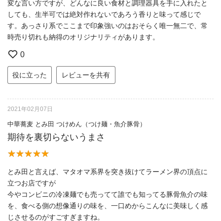
変な言い方ですが、どんなに良い食材と調理器具を手に入れたと
しても、生半可では絶対作れないであろう香りと味って感じで
す。あっさり系でここまで印象強いのはおそらく唯一無二で、常
時売り切れも納得のオリジナリティがあります。
0
役に立った
レビューを共有
2021年02月07日
中華蕎麦 とみ田 つけめん（つけ麺・魚介豚骨）
期待を裏切らないうまさ
とみ田と言えば、マタオマ系界を突き抜けてラーメン界の頂点に
立つお店ですが
今やコンビニの冷凍麺でも売ってて誰でも知ってる豚骨魚介の味
を、食べる側の想像通りの味を、一口めからこんなに美味しく感
じさせるのがすごすぎますね。