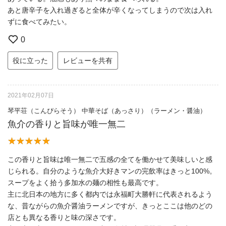
あと唐辛子を入れ過ぎると全体が辛くなってしまうので次は入れ
ずに食べてみたい。
0
役に立った
レビューを共有
2021年02月07日
琴平荘（こんぴらそう） 中華そば（あっさり）（ラーメン・醤油）
魚介の香りと旨味が唯一無二
この香りと旨味は唯一無二で五感の全てを働かせて美味しいと感
じられる。自分のような魚介大好きマンの完飲率はきっと100%。
スープをよく拾う多加水の麺の相性も最高です。
主に北日本の地方に多く都内では永福町大勝軒に代表されるよう
な、昔ながらの魚介醤油ラーメンですが、きっとここは他のどの
店とも異なる香りと味の深さです。