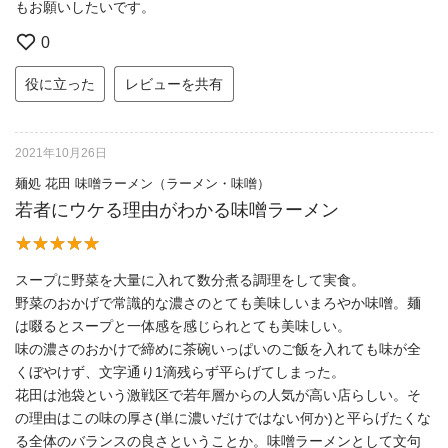
もお願いしたいです。
0
役に立った
レビューを共有
2021年10月26日
麺処 花田 味噌ラーメン（ラーメン・味噌）
若者にウケる理由がわかる味噌ラーメン
スープに野菜を大量に入れて数分煮る調理をして実食。
野菜のおかげで常識的な濃さのとても美味しいまろやか味噌。麺
は啜るとスープと一体感を感じられとても美味しい。
味の濃さのおかけで締めに茶碗いっぱいのご飯を入れても味が全
くぼやけず、文字通り1滴残らず平らげてしまった。
花田は池袋という激戦区で若年層からの人気が高い店らしい。そ
の理由はこの味の厚さ(単に濃いだけではない何か)と平らげたくな
る全体のバランスの良さということか。味噌ラーメンとして文句