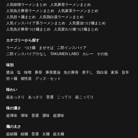
人気味噌ラーメンまとめ
人気豚骨ラーメンまとめ
人気魚介豚骨ラーメンまとめ
人気家系ラーメンまとめ
人気担々麺まとめ
人気鶏白湯ラーメンまとめ
人気インスパイア系ラーメンまとめ
人気醤油つけ麺まとめ
人気魚介豚骨つけ麺まとめ
人気変わり種つけ麺まとめ
カテゴリーから探す
ラーメン
つけ麺
まぜそば
二郎インスパイア
二郎インスパイア汁なし
TAKUMEN LABO
カレー
その他
味別
醤油
塩
味噌
豚骨
豚骨醤油
魚介豚骨
煮干し
鶏白湯
家系
旨辛
担々麺
個性派
グッズ・セット
味わい
超あっさり
あっさり
普通
こってり
超こってり
味の濃さ
超薄味
薄味
普通
濃味
超濃味
麺の太さ
超細麺
細麺
普通
太麺
超太麺