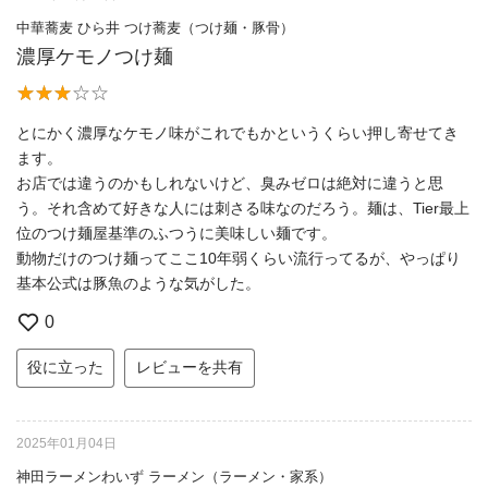
中華蕎麦 ひら井 つけ蕎麦（つけ麺・豚骨）
濃厚ケモノつけ麺
とにかく濃厚なケモノ味がこれでもかというくらい押し寄せてき
ます。
お店では違うのかもしれないけど、臭みゼロは絶対に違うと思
う。それ含めて好きな人には刺さる味なのだろう。麺は、Tier最上
位のつけ麺屋基準のふつうに美味しい麺です。
動物だけのつけ麺ってここ10年弱くらい流行ってるが、やっぱり
基本公式は豚魚のような気がした。
0
役に立った
レビューを共有
2025年01月04日
神田ラーメンわいず ラーメン（ラーメン・家系）