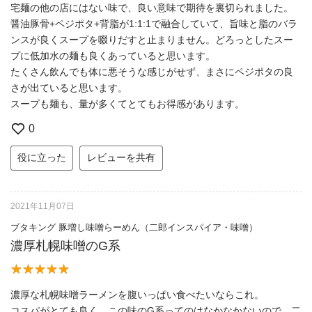
宅麺の他の店にはない味で、良い意味で期待を裏切られました。
醤油豚骨+ペジポタ+背脂が1:1:1で融合していて、旨味と脂のバラ
ンスが良くスープを啜りだすと止まりません。どろっとしたスー
プに低加水の麺も良くあっていると思います。
たくさん飲んでも体に悪そうな感じがせず、まさにペジポタの良
さが出ていると思います。
スープも麺も、量が多くてとてもお得感があります。
0
役に立った
レビューを共有
2021年11月07日
ブタキング 豚増し味噌らーめん（二郎インスパイア・味噌）
濃厚札幌味噌のG系
濃厚な札幌味噌ラーメンを腹いっぱい食べたいならこれ。
コスパがとても良く、この味のG系ってのはなかなかないので、二