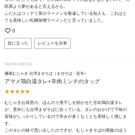
郎系より夢があると言えるかも。
ふだんはコッテリ系のラーメンを敬遠している知人も、これはと
ても美味しい札幌味噌ラーメンだと言っていました。
0
役に立った
レビューを共有
2021年10月31日
麺屋むじゃき 台湾まぜそば（まぜそば・旨辛）
アマメ鶏白湯タレ+辛肉ミンチのタッグ
むじゃきお得意の、ほんのり煮干しを効かせた甘め鶏白湯タレ
が、意外にも台湾まぜそばに合っている。タレのおかげで下味の
旨味がしっかりしているので辛みが多くなくとも美味しく感じま
す。
このタレの味で思い出したのですが、むじゃきそばの再販のほう