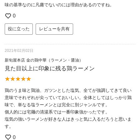
味の基準なのに凡庸でないのには理由があるのですね。
0
役に立った
レビューを共有
2021年02月02日
新旬屋本店 金の鶏中華（ラーメン・醤油）
見た目以上に印象に残る鶏ラーメン
鶏のうま味と鶏油、ガツンとした塩気、全てが強調してきて良い
意味でそれぞれが尖っていておいしい。全体としてはしっかり鶏
味で、単なる塩ラーメンとは完全に別ジャンルです。
個人的には宅麺の清湯系では一番印象強かったです。
塩気の強いラーメンが好きな人はきっと気に入るだろうと思いま
す。
0