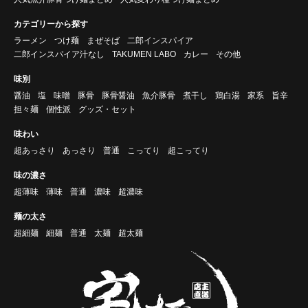
カテゴリーから探す
ラーメン
つけ麺
まぜそば
二郎インスパイア
二郎インスパイア汁なし
TAKUMEN LABO
カレー
その他
味別
醤油
塩
味噌
豚骨
豚骨醤油
魚介豚骨
煮干し
鶏白湯
家系
旨辛
担々麺
個性派
グッズ・セット
味わい
超あっさり
あっさり
普通
こってり
超こってり
味の濃さ
超薄味
薄味
普通
濃味
超濃味
麺の太さ
超細麺
細麺
普通
太麺
超太麺