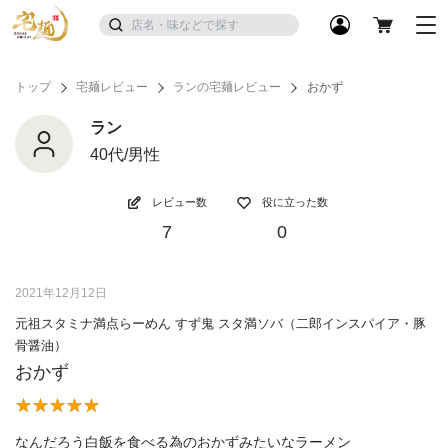
トップ
宅麺レビュー
ランの宅麺レビュー
おかず
ラン
40代/男性
レビュー数
役に立った数
7
0
2021年12月12日
元祖スタミナ満点らーめん すず鬼 スタ満ソバ（二郎インスパイア・豚
骨醤油）
おかず
なんだろう白飯を食べる為のおかずみたいなラーメン