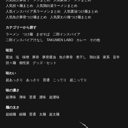
人気担々麺まとめ
人気鶏白湯ラーメンまとめ
人気インスパイア系ラーメンまとめ
人気醤油つけ麺まとめ
人気魚介豚骨つけ麺まとめ
人気変わり種つけ麺まとめ
カテゴリーから探す
ラーメン
つけ麺
まぜそば
二郎インスパイア
二郎インスパイア汁なし
TAKUMEN LABO
カレー
その他
味別
醤油
塩
味噌
豚骨
豚骨醤油
魚介豚骨
煮干し
鶏白湯
家系
旨辛
担々麺
個性派
グッズ・セット
味わい
超あっさり
あっさり
普通
こってり
超こってり
味の濃さ
超薄味
薄味
普通
濃味
超濃味
麺の太さ
超細麺
細麺
普通
太麺
超太麺