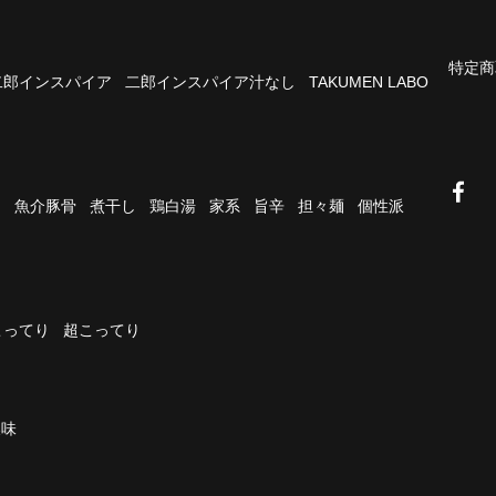
特定商
二郎インスパイア
二郎インスパイア汁なし
TAKUMEN LABO
油
魚介豚骨
煮干し
鶏白湯
家系
旨辛
担々麺
個性派
こってり
超こってり
濃味