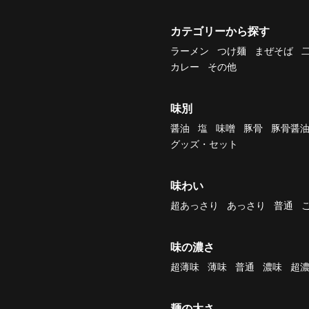
カテゴリーから探す
ラーメン
つけ麺
まぜそば
カレー
その他
味別
醤油
塩
味噌
豚骨
豚骨醤
グッズ・セット
味わい
超あっさり
あっさり
普通
味の濃さ
超薄味
薄味
普通
濃味
超
麺の太さ