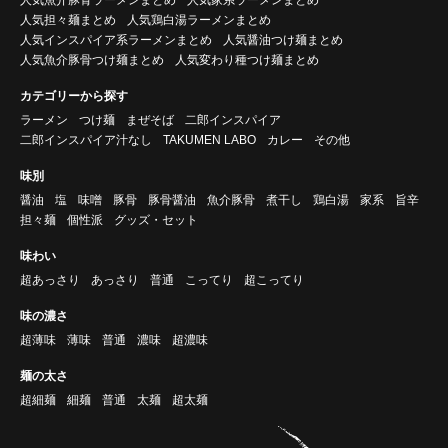
人気担々麺まとめ
人気鶏白湯ラーメンまとめ
人気インスパイア系ラーメンまとめ
人気醤油つけ麺まとめ
人気魚介豚骨つけ麺まとめ
人気変わり種つけ麺まとめ
カテゴリーから探す
ラーメン
つけ麺
まぜそば
二郎インスパイア
二郎インスパイア汁なし
TAKUMEN LABO
カレー
その他
味別
醤油
塩
味噌
豚骨
豚骨醤油
魚介豚骨
煮干し
鶏白湯
家系
旨辛
担々麺
個性派
グッズ・セット
味わい
超あっさり
あっさり
普通
こってり
超こってり
味の濃さ
超薄味
薄味
普通
濃味
超濃味
麺の太さ
超細麺
細麺
普通
太麺
超太麺