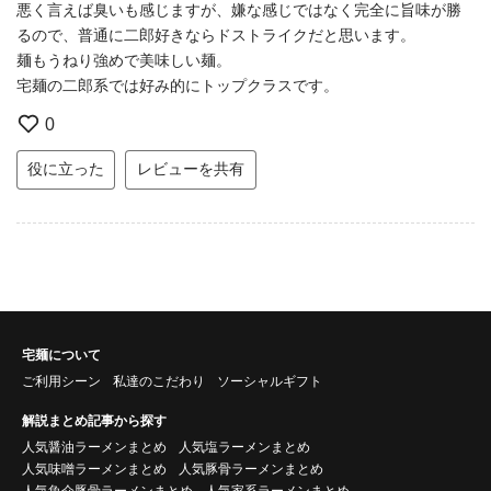
悪く言えば臭いも感じますが、嫌な感じではなく完全に旨味が勝
るので、普通に二郎好きならドストライクだと思います。
麺もうねり強めで美味しい麺。
宅麺の二郎系では好み的にトップクラスです。
0
役に立った
レビューを共有
宅麺について
ご利用シーン
私達のこだわり
ソーシャルギフト
解説まとめ記事から探す
人気醤油ラーメンまとめ
人気塩ラーメンまとめ
人気味噌ラーメンまとめ
人気豚骨ラーメンまとめ
人気魚介豚骨ラーメンまとめ
人気家系ラーメンまとめ