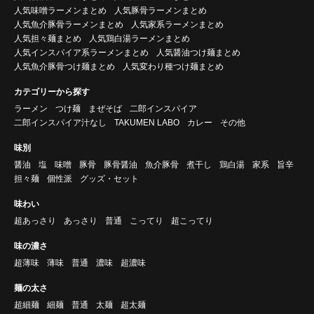
人気味噌ラーメンまとめ
人気豚骨ラーメンまとめ
人気魚介豚骨ラーメンまとめ
人気家系ラーメンまとめ
人気担々麺まとめ
人気鶏白湯ラーメンまとめ
人気インスパイア系ラーメンまとめ
人気醤油つけ麺まとめ
人気魚介豚骨つけ麺まとめ
人気変わり種つけ麺まとめ
カテゴリーから探す
ラーメン
つけ麺
まぜそば
二郎インスパイア
二郎インスパイア汁なし
TAKUMEN LABO
カレー
その他
味別
醤油
塩
味噌
豚骨
豚骨醤油
魚介豚骨
煮干し
鶏白湯
家系
旨辛
担々麺
個性派
グッズ・セット
味わい
超あっさり
あっさり
普通
こってり
超こってり
味の濃さ
超薄味
薄味
普通
濃味
超濃味
麺の太さ
超細麺
細麺
普通
太麺
超太麺