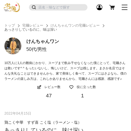
トップ
宅麺レビュー
けんちゃんワンの宅麺レビュー
あっさりしているのに、味は深い
けんちゃんワン
50代/男性
10万人に1人の難病にかかり、スープまで飲み干せなくなった僕にとって、宅麺さん
は救いです^ ^ もったいないし、悔しいけど、スープは残します。まさか名店ではそ
んな失礼なことはできませんから、家で美味しく食べて、スープにはさよなら。僕の
ラーメンの楽しみ方は、これしかありませんから、宅麺さんには感謝、感謝です♪
レビュー数
役に立った数
47
1
2022年04月15日
鶏こく中華 すず喜 こく塩（ラーメン・塩）
あっさりしているのに、味は深い