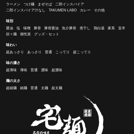
ラーメン
つけ麺
まぜそば
二郎インスパイア
二郎インスパイア汁なし
TAKUMEN LABO
カレー
その他
味別
醤油
塩
味噌
豚骨
豚骨醤油
魚介豚骨
煮干し
鶏白湯
家系
旨辛
担々麺
個性派
グッズ・セット
味わい
超あっさり
あっさり
普通
こってり
超こってり
味の濃さ
超薄味
薄味
普通
濃味
超濃味
麺の太さ
超細麺
細麺
普通
太麺
超太麺