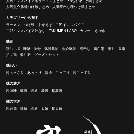
人気インスパイア系ラーメンまとめ
人気醤油つけ麺まとめ
人気魚介豚骨つけ麺まとめ
人気変わり種つけ麺まとめ
カテゴリーから探す
ラーメン
つけ麺
まぜそば
二郎インスパイア
二郎インスパイア汁なし
TAKUMEN LABO
カレー
その他
味別
醤油
塩
味噌
豚骨
豚骨醤油
魚介豚骨
煮干し
鶏白湯
家系
旨辛
担々麺
個性派
グッズ・セット
味わい
超あっさり
あっさり
普通
こってり
超こってり
味の濃さ
超薄味
薄味
普通
濃味
超濃味
麺の太さ
超細麺
細麺
普通
太麺
超太麺