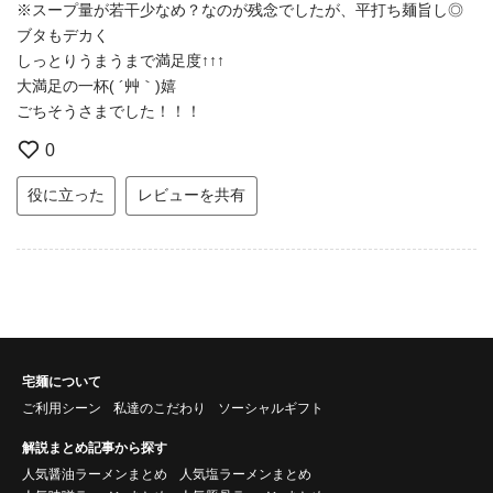
※スープ量が若干少なめ？なのが残念でしたが、平打ち麺旨し◎
ブタもデカく
しっとりうまうまで満足度↑↑↑
大満足の一杯( ´艸｀)嬉
ごちそうさまでした！！！
0
役に立った
レビューを共有
宅麺について
ご利用シーン
私達のこだわり
ソーシャルギフト
解説まとめ記事から探す
人気醤油ラーメンまとめ
人気塩ラーメンまとめ