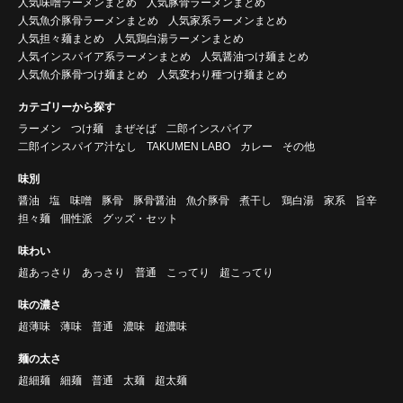
人気味噌ラーメンまとめ
人気豚骨ラーメンまとめ
人気魚介豚骨ラーメンまとめ
人気家系ラーメンまとめ
人気担々麺まとめ
人気鶏白湯ラーメンまとめ
人気インスパイア系ラーメンまとめ
人気醤油つけ麺まとめ
人気魚介豚骨つけ麺まとめ
人気変わり種つけ麺まとめ
カテゴリーから探す
ラーメン
つけ麺
まぜそば
二郎インスパイア
二郎インスパイア汁なし
TAKUMEN LABO
カレー
その他
味別
醤油
塩
味噌
豚骨
豚骨醤油
魚介豚骨
煮干し
鶏白湯
家系
旨辛
担々麺
個性派
グッズ・セット
味わい
超あっさり
あっさり
普通
こってり
超こってり
味の濃さ
超薄味
薄味
普通
濃味
超濃味
麺の太さ
超細麺
細麺
普通
太麺
超太麺