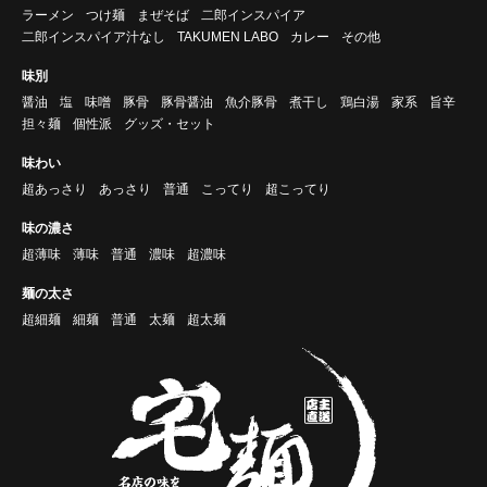
ラーメン
つけ麺
まぜそば
二郎インスパイア
二郎インスパイア汁なし
TAKUMEN LABO
カレー
その他
味別
醤油
塩
味噌
豚骨
豚骨醤油
魚介豚骨
煮干し
鶏白湯
家系
旨辛
担々麺
個性派
グッズ・セット
味わい
超あっさり
あっさり
普通
こってり
超こってり
味の濃さ
超薄味
薄味
普通
濃味
超濃味
麺の太さ
超細麺
細麺
普通
太麺
超太麺